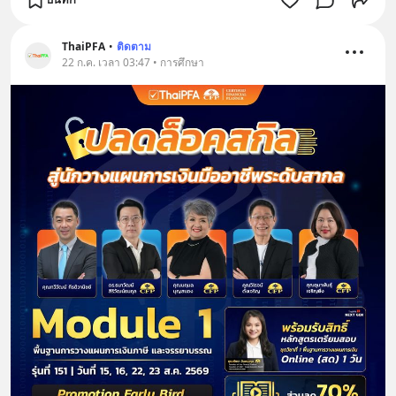
ThaiPFA
•
ติดตาม
22 ก.ค. เวลา 03:47 • การศึกษา