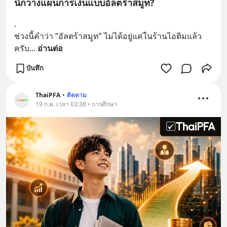
นักวางแผนการเงินแบบอัลตร้าสมูท?
.
ช่วงนี้คำว่า “อัลตร้าสมูท” ไม่ได้อยู่แค่ในร้านไอติมแล้ว
ครับ
... 
อ่านต่อ
บันทึก
ThaiPFA
•
ติดตาม
19 ก.ค. เวลา 03:38 • การศึกษา