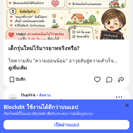
เด็กรุ่นใหม่ไร้มารยาทจริงหรือ?
ไขความลับ "ความอ่อนน้อม" อาวุธลับสู่ความสำเร็จ
... 
ดูเพิ่มเติม
บันทึก
ThaiPFA
•
ติดตาม
15 ก.ค. เวลา 06:23 • การศึกษา
ประเทศไทย
Blockdit ใช้งานได้ดีกว่าบนแอป
เปิดโพสต์นี้ในแอป Blockdit เพื่อรับประสบการณ์เต็มรูปแบบ
เปิดผ่านแอป