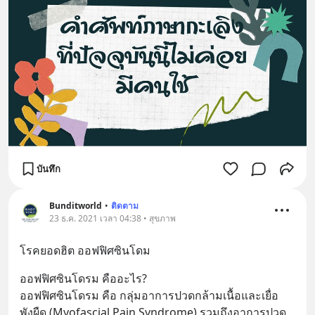
บันทึก
ฺBunditworld
•
ติดตาม
23 ธ.ค. 2021 เวลา 04:38 • สุขภาพ
โรคยอดฮิต ออฟฟิศซินโดม
ออฟฟิศซินโดรม คืออะไร?
ออฟฟิศซินโดรม คือ กลุ่มอาการปวดกล้ามเนื้อและเยื่อ
พังผืด (Myofascial Pain Syndrome) รวมถึงอาการปวด