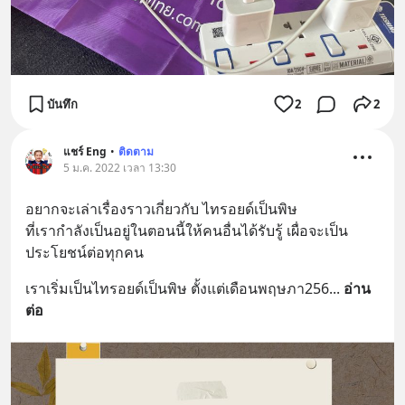
บันทึก
2
2
แชร์ Eng
•
ติดตาม
5 ม.ค. 2022 เวลา 13:30
อ​ยากจะ​เล่าเรื่อง​ราว​เกี่ยวกับ​ ไทรอยด์​เป็นพิษ
ที่เรากําลังเป็นอยู่​ในตอนนี้ให้คนอื่นได้รับรู้ เผื่อจะเป็น
ประโยชน์​ต่อทุกคน
เราเริ่มเป็นไทรอยด์เป็น​พิษ​ ตั้งแต่เดือนพฤษภา​256
... 
อ่าน
ต่อ