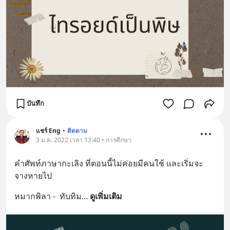
บันทึก
แชร์ Eng
•
ติดตาม
3 ม.ค. 2022 เวลา 13:40 • การศึกษา
คําศัพท์​ภาษากะเลิง ที่ตอนนี้ไม่ค่อยมีคนใช้ และเริ่มจะ
จางหายไป
หมากพิลา -  ทับทิม
... 
ดูเพิ่มเติม