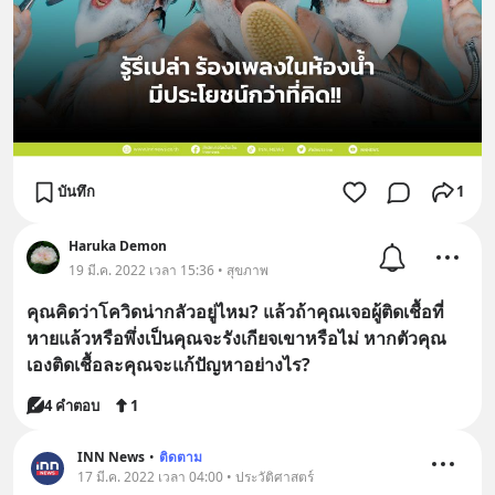
บันทึก
1
Haruka Demon
19 มี.ค. 2022 เวลา 15:36 • สุขภาพ
คุณคิดว่าโควิดน่ากลัวอยู่ไหม? แล้วถ้าคุณเจอผู้ติดเชื้อที่
หายแล้วหรือพึ่งเป็นคุณจะรังเกียจเขาหรือไม่ หากตัวคุณ
เองติดเชื้อละคุณจะแก้ปัญหาอย่างไร?
4 คำตอบ
1
INN News
•
ติดตาม
17 มี.ค. 2022 เวลา 04:00 • ประวัติศาสตร์