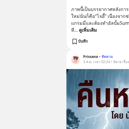
ภาพนี้เป็นบรรยากาศหลังการ
ใหม่นั่นก็คือ“โจอี้” เนื่องจากช
แกรมมี่และต้องทำอัลบั้มSum
ที
... 
ดูเพิ่มเติม
บันทึก
Prissana
•
ติดตาม
3 ส.ค. เวลา 02:24 • นิยาย เรื่อง