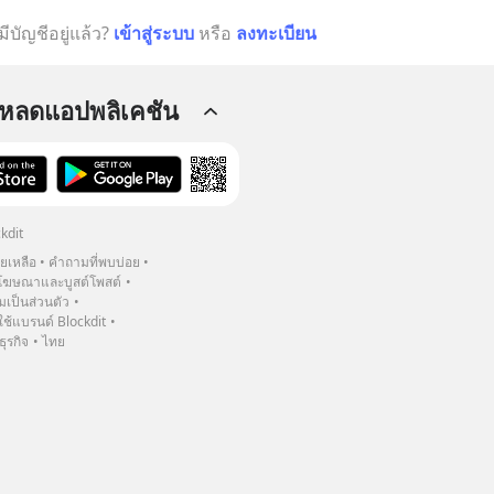
มีบัญชีอยู่แล้ว?
เข้าสู่ระบบ
หรือ
ลงทะเบียน
โหลดแอปพลิเคชัน
kdit
วยเหลือ
คำถามที่พบบ่อย
ฆษณาและบูสต์โพสต์
เป็นส่วนตัว
้แบรนด์ Blockdit
ธุรกิจ
ไทย