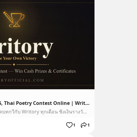
ประกวดบทกวีภาษาไทย 2026, Thai Poetry Contest Online | Writory
ส่งบทกวีภาษาไทยเข้าประกวดบทกวีกับ Writory ทุกเดือน ชิงเงินรางวัล รับเกียรติบัตรทุกคน พร้อมคะแนนละเอียดทุกบท Thai poetry contest เปิดรับกวีจากทั่วโลก
1
1