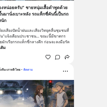
ืองหน่อยครับ" ชายหนุ่มเสื้อดำพูดด้วย
้นมานั่งเบาะหลัง รถแท็กซี่คันนี้เป็นรถ
หนัก
งเสียงปัดน้ำฝนและเสียงวิทยุคลื่นชุมชนที่
ัน"แจ้งเตือนประชาชน... ขณะนี้มีฆาตกร
มักเรียกรถแท็กซี่กลางดึก ก่อนจะลงมือรัด
มเติม
่งจีน-เกาหลี-ไทย
•
ติดตาม