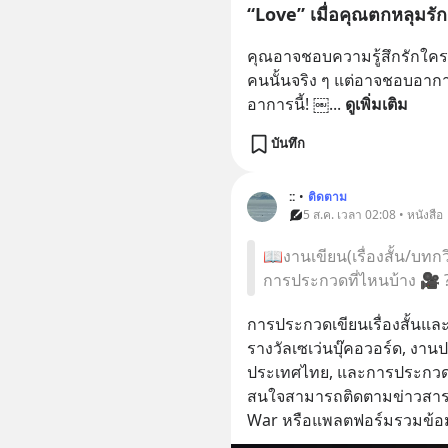
“Love” เมื่อคุณตกหลุมรัก
คุณอาจชอบความรู้สึกรักใคร
คนนั้นจริง ๆ แต่อาจชอบอากา
อาการนี้! ￼
... 
ดูเพิ่มเติม
บันทึก
::
•
ติดตาม
5 ส.ค. เวลา 02:08 • หนังสือ
📖งานเขียน(เรื่องสั้น/บทก
การประกวดที่ไหนบ้าง 🎥 
การประกวดเขียนเรื่องสั้นแ
รางวัลเซเว่นบุ๊คอวอร์ด, ง
ประเทศไทย, และการประกวดเรื
สนใจสามารถติดตามข่าวสารกา
War หรือแพลตฟอร์มรวมข้อ