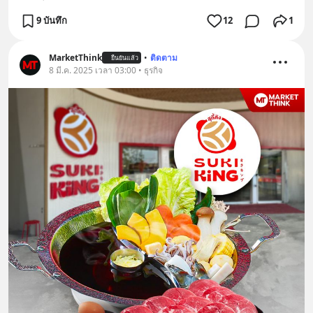
9 บันทึก
12
1
MarketThink
•
ติดตาม
ยืนยันแล้ว
8 มี.ค. 2025 เวลา 03:00 • ธุรกิจ