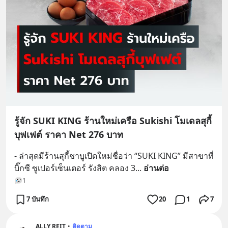
รู้จัก SUKI KING ร้านใหม่เครือ Sukishi โมเดลสุกี้
บุฟเฟต์ ราคา Net 276 บาท
- ล่าสุดมีร้านสุกี้ชาบูเปิดใหม่ชื่อว่า “SUKI KING” มีสาขาที่ 
บิ๊กซี ซูเปอร์เซ็นเตอร์ รังสิต คลอง 3
... 
อ่านต่อ
1
7 บันทึก
20
1
7
ALLY REIT
•
ติดตาม