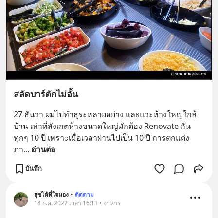
สลัดบาร์ตักไม่อั้น
27 ธันวา ผมไปทำธุระหลายอย่าง และแวะห้างใหญ่ใกล้
บ้าน เท่าที่สังเกตห้างขนาดใหญ่มักต้อง Renovate กัน
ทุกๆ 10 ปี เพราะเมื่อเวลาผ่านไปเป็น 10 ปี การตกแต่ง
ภา
... 
อ่านต่อ
บันทึก
สุขได้ที่ใจมอง
•
ติดตาม
14 ธ.ค. 2022 เวลา 16:13 • อาหาร