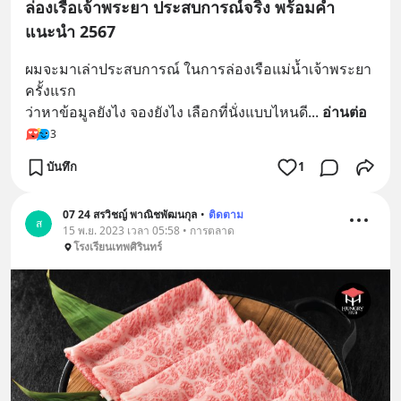
ล่องเรือเจ้าพระยา ประสบการณ์จริง พร้อมคำ
แนะนำ 2567
ผมจะมาเล่าประสบการณ์ ในการล่องเรือแม่น้ำเจ้าพระยา
ครั้งแรก 
ว่าหาข้อมูลยังไง จองยังไง เลือกที่นั่งแบบไหนดี
... 
อ่านต่อ
3
บันทึก
1
07 24 สรวิชญ์ พาณิชพัฒนกุล
•
ติดตาม
ส
15 พ.ย. 2023 เวลา 05:58 • การตลาด
โรงเรียนเทพศิรินทร์