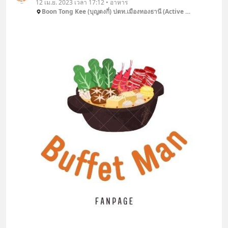
12 เม.ย. 2023 เวลา 17:12 • อาหาร
Boon Tong Kee (บุญตงกี่) ปตท.เมืองทองธานี (Active Park)