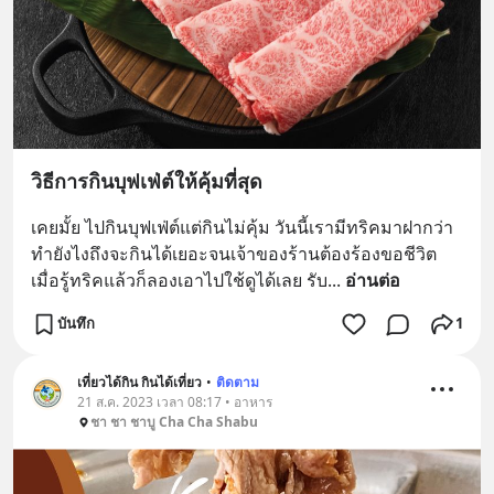
วิธีการกินบุฟเฟ่ต์ให้คุ้มที่สุด
เคยมั้ย ไปกินบุฟเฟ่ต์แต่กินไม่คุ้ม วันนี้เรามีทริคมาฝากว่า
ทำยังไงถึงจะกินได้เยอะจนเจ้าของร้านต้องร้องขอชีวิต 
เมื่อรู้ทริคแล้วก็ลองเอาไปใช้ดูได้เลย รับ
... 
อ่านต่อ
บันทึก
1
เที่ยวได้กิน กินได้เที่ยว
•
ติดตาม
21 ส.ค. 2023 เวลา 08:17 • อาหาร
ชา ชา ชาบู Cha Cha Shabu