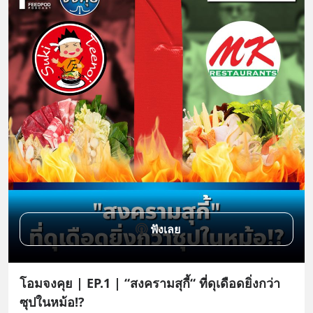
ฟังเลย
โอมจงคุย | EP.1 | “สงครามสุกี้“ ที่ดุเดือดยิ่งกว่า
ซุปในหม้อ!?