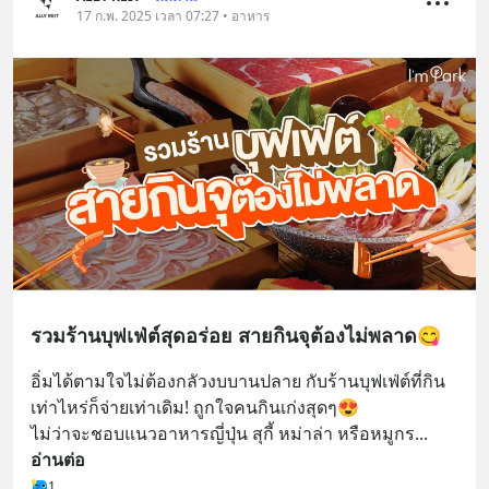
17 ก.พ. 2025 เวลา 07:27 • อาหาร
รวมร้านบุฟเฟ่ต์สุดอร่อย สายกินจุต้องไม่พลาด😋
อิ่มได้ตามใจไม่ต้องกลัวงบบานปลาย กับร้านบุฟเฟ่ต์ที่กิน
เท่าไหร่ก็จ่ายเท่าเดิม! ถูกใจคนกินเก่งสุดๆ😍 
ไม่ว่าจะชอบแนวอาหารญี่ปุ่น สุกี้ หม่าล่า หรือหมูกร
... 
อ่านต่อ
1