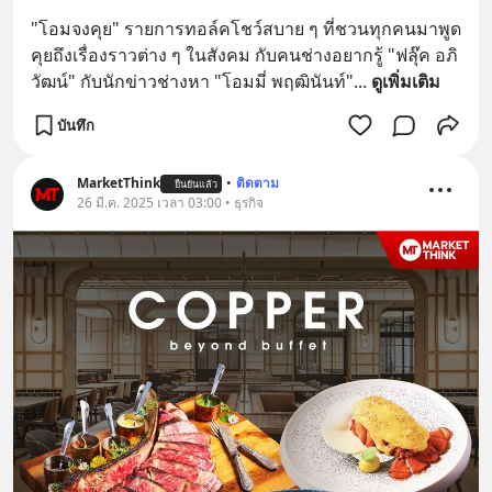
"โอมจงคุย" รายการทอล์คโชว์สบาย ๆ ที่ชวนทุกคนมาพูด
คุยถึงเรื่องราวต่าง ๆ ในสังคม กับคนช่างอยากรู้ "ฟลุ๊ค อภิ
วัฒน์" กับนักข่าวช่างหา "โอมมี่ พฤฒินันท์"
... 
ดูเพิ่มเติม
บันทึก
MarketThink
•
ติดตาม
ยืนยันแล้ว
26 มี.ค. 2025 เวลา 03:00 • ธุรกิจ