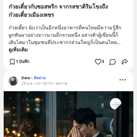
ก๋วยเตี๋ยวกับซอสพริก จากรสชาติริมโขงถึง
ก๋วยเตี๋ยวเมืองเพชร
ก๋วยเตี๋ยว นับว่าเป็นอีกหนึ่งอาหารที่คนไทยมีความรู้สึก
ผูกพันมาอย่างยาวนานอีกจานหนึ่ง อย่างตัวผู้เขียนนี้ก็
เติบโตมาในชุมชนที่ประชากรส่วนใหญ่ก็เป็นคนไทย
... 
ดูเพิ่มเติม
1 บันทึก
3
Dara
•
ติดตาม
28 ม.ค. เวลา 04:19 • สุขภาพ