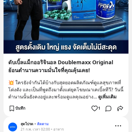
ดับเบิ้ลแม็กออริจินอล Doublemaxx Original
ย้อนตำนานความมั่นใจที่คุณคุ้นเคย!
💥 ใครยังจำกันได้บ้างกับสุดยอดผลิตภัณฑ์ดูแลสุขภาพที่
โด่งดัง และเป็นที่พูดถึงมาตั้งแต่ยุคโฆษณาเคเบิ้ลทีวี? วันนี้
ตำนานนั้นยังคงอยู่และพร้อมดูแลคุณอย่าง
... 
ดูเพิ่มเติม
บันทึก
1
สุดโปรด
•
ติดตาม
21 ก.พ. เวลา 02:00 • อาหาร