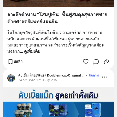
จาะลึกตำนาน “โสมปู่เซิน” ฟื้นฟูสมดุลสุขภาพชาย
ด้วยศาสตร์แพทย์แผนจีน
ในโลกยุคปัจจุบันที่เต็มไปด้วยความเครียด การทำงาน
หนัก และการพักผ่อนที่ไม่เพียงพอ ผู้ชายหลายคนมัก
ละเลยการดูแลสุขภาพ จนร่างกายเริ่มส่งสัญญาณเตือน 
ทั้งอาก
... 
ดูเพิ่มเติม
บันทึก
ดับเบิ้ลแม็กออริจินอล Doublemaxx-Original สูตรเก่า
•
ติดตาม
24 ก.พ. เวลา 12:51 • สุขภาพ