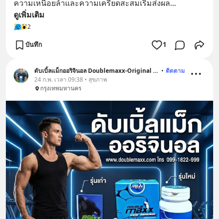
ความเหนื่อยล้าและความเครียดสะสมเริ่มส่งผล
... 
ดูเพิ่มเติม
2
บันทึก
1
ดับเบิ้ลแม็กออริจินอล Doublemaxx-Original สูตรเก่า
•
ติดตาม
24 ก.พ. เวลา 09:38 • สุขภาพ
กรุงเทพมหานคร