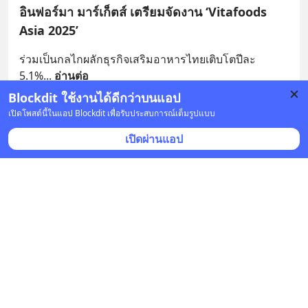
อินฟอร์มา มาร์เก็ตส์ เตรียมจัดงาน ‘Vitafoods
Asia 2025’
ร่วมเป็นกลไกผลักธุรกิจเสริมอาหารไทยเติบโตปีละ 
5.1%
... 
อ่านต่อ
Blockdit ใช้งานได้ดีกว่าบนแอป
บันทึก
1
เปิดโพสต์นี้ในแอป Blockdit เพื่อรับประสบการณ์เต็มรูปแบบ
เปิดผ่านแอป
พี่จ้วน
•
ติดตาม
25 ก.ค. 2025 เวลา 07:56 • สุขภาพ