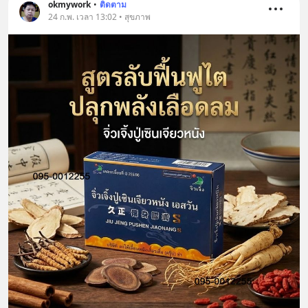
okmywork
•
ติดตาม
24 ก.พ. เวลา 13:02 • สุขภาพ