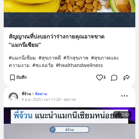
สัญญาณที่บ่งบอกว่าร่างกายคุณอาจขาด
“แมกนีเซียม”
#แมกนีเซียม  #สุขภาพดี  #รักสุขภาพ  #สุขภาพและ
ความงาม  #ชะลอวัย  #healthandwellness
บันทึก
3
พี่จ้วน
•
ติดตาม
9 ต.ค. 2025 เวลา 11:28 • สุขภาพ
0:32