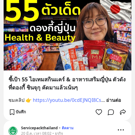
ชี้เป้า 55 ไอเทมสกินแคร์ & อาหารเสริมญี่ปุ่น ตัวดัง
ที่ดองกี้ ชินจุกุ คัดมาแล้วเน้นๆ
ชมคลิป 👉 
https://youtu.be/0cdEJNQI8Cs
... 
อ่านต่อ
บันทึก
Servicepackthailand
•
ติดตาม
20 มี.ค. เวลา 08:02 • ธุรกิจ