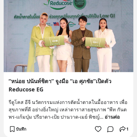
“หน่อย ปนันท์ชิตา” จูงมือ “เอ ศุภชัย”เปิดตัว
Reducose EG
รีดูโคส อีจี นวัตกรรมแห่งการตัดน้ำตาลในมื้ออาหาร เพื่อ
สุขภาพที่ดี อย่างยิ่งใหญ่ เหล่าดาราสายสุขภาพ “พีท กันต
พร-แก้มบุ๋ม ปรียาดา-เป้ย ปานวาด-เมย์ พิชญ์
... 
อ่านต่อ
บันทึก
1