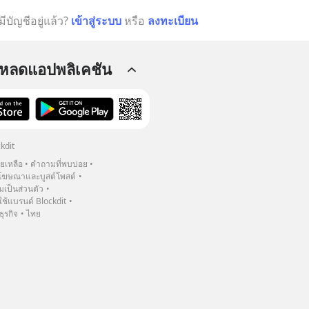
มีบัญชีอยู่แล้ว?
เข้าสู่ระบบ
หรือ
ลงทะเบียน
โหลดแอปพลิเคชัน
kdit
วยเหลือ
คำถามที่พบบ่อย
ฆษณาและบูสต์โพสต์
เป็นส่วนตัว
้แบรนด์ Blockdit
ธุรกิจ
ไทย