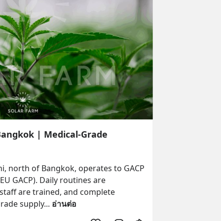
angkok | Medical-Grade
i, north of Bangkok, operates to GACP 
U GACP). Daily routines are 
taff are trained, and complete 
grade supply
... 
อ่านต่อ