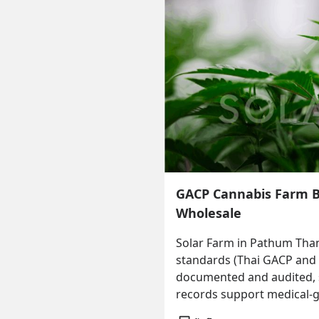
GACP Cannabis Farm B
Wholesale
Solar Farm in Pathum Than
standards (Thai GACP and E
documented and audited, s
records support medical-