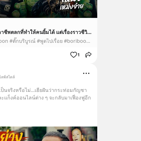
พูดไปเรื่อย | เหน่ง เหม่งจ๋าย อาชีพตลกที่ทำให้คนยิ้มได้ แต่เรื่องราวชีวิตแทบยิ้มไม่ออก
#เหน่งเหม่งจ๋าย #Tuckboriboon #ตั๊กบริบูรณ์ #พูดไปเรื่อย #boriboonfamily ติดตามชมเรื่องราวสุดน่ารักของ น้องบีลีฟและครอบครัวบริบูรณ์ได้ที่ Facebook : https://…
1
ไลฟ์สไตล์
ะเป็นจริงหรือไม่...เฮียฝันว่ากระท่อมกัญชา
ก็งค์ออนไลน์ต่าง ๆ จะกลับมาเฟื่องฟูอีก