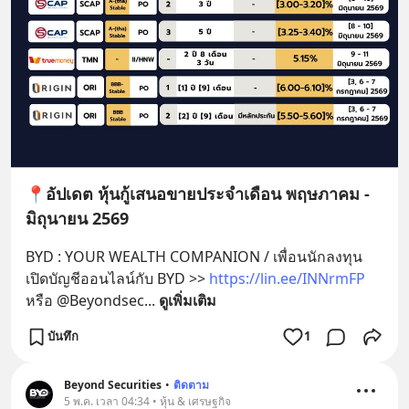
📍อัปเดต หุ้นกู้เสนอขายประจำเดือน พฤษภาคม -
มิถุนายน 2569
BYD : YOUR WEALTH COMPANION / เพื่อนนักลงทุน 
เปิดบัญชีออนไลน์กับ BYD >> 
https://lin.ee/INNrmFP
หรือ @Beyondsec
... 
ดูเพิ่มเติม
บันทึก
1
Beyond Securities
•
ติดตาม
5 พ.ค. เวลา 04:34 • หุ้น & เศรษฐกิจ