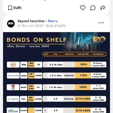
บันทึก
Beyond Securities
•
ติดตาม
31 มี.ค. เวลา 03:37 • หุ้น & เศรษฐกิจ