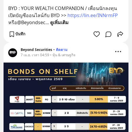
BYD : YOUR WEALTH COMPANION / เพื่อนนักลงทุน 
เปิดบัญชีออนไลน์กับ BYD >> 
https://lin.ee/INNrmFP
หรือ@Beyondsec
... 
ดูเพิ่มเติม
บันทึก
Beyond Securities
•
ติดตาม
7 เม.ย. เวลา 04:59 • หุ้น & เศรษฐกิจ