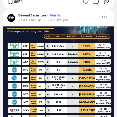
บันทึก
Beyond Securities
•
ติดตาม
12 พ.ค. เวลา 04:18 • หุ้น & เศรษฐกิจ