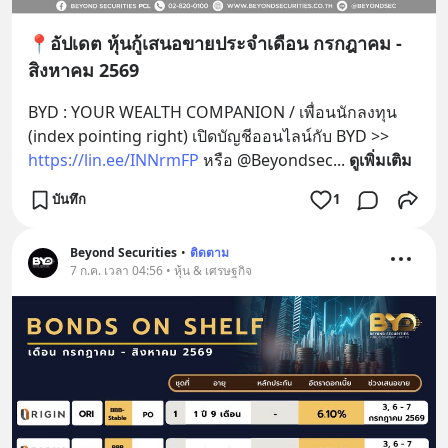
📍อัปเดต หุ้นกู้เสนอขายประจำเดือน กรกฎาคม -
สิงหาคม 2569
BYD : YOUR WEALTH COMPANION / เพื่อนนักลงทุน 
(index pointing right) เปิดบัญชีออนไลน์กับ BYD >> 
https://lin.ee/INNrmFP
 หรือ @Beyondsec
... 
ดูเพิ่มเติม
บันทึก
1
Beyond Securities
•
ติดตาม
7 ก.ค. เวลา 04:56 • หุ้น & เศรษฐกิจ