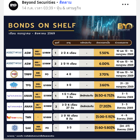
Beyond Securities
•
ติดตาม
14 ก.ค. เวลา 03:39 • หุ้น & เศรษฐกิจ