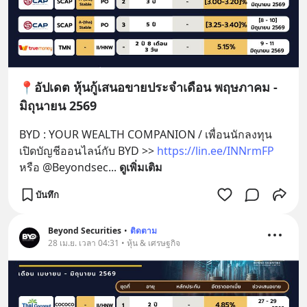
📍อัปเดต หุ้นกู้เสนอขายประจำเดือน พฤษภาคม -
มิถุนายน 2569
BYD : YOUR WEALTH COMPANION / เพื่อนนักลงทุน 
เปิดบัญชีออนไลน์กับ BYD >> 
https://lin.ee/INNrmFP
หรือ @Beyondsec
... 
ดูเพิ่มเติม
บันทึก
Beyond Securities
•
ติดตาม
28 เม.ย. เวลา 04:31 • หุ้น & เศรษฐกิจ