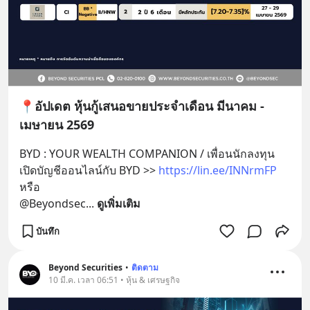
📍อัปเดต หุ้นกู้เสนอขายประจำเดือน มีนาคม -
เมษายน 2569
BYD : YOUR WEALTH COMPANION / เพื่อนนักลงทุน 
เปิดบัญชีออนไลน์กับ BYD >> 
https://lin.ee/INNrmFP
หรือ 
@Beyondsec
... 
ดูเพิ่มเติม
บันทึก
Beyond Securities
•
ติดตาม
10 มี.ค. เวลา 06:51 • หุ้น & เศรษฐกิจ