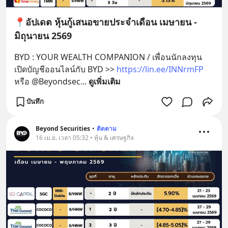
📍อัปเดต หุ้นกู้เสนอขายประจำเดือน เมษายน -
มิถุนายน 2569
BYD : YOUR WEALTH COMPANION / เพื่อนนักลงทุน 
เปิดบัญชีออนไลน์กับ BYD >> 
https://lin.ee/INNrmFP
หรือ @Beyondsec
... 
ดูเพิ่มเติม
บันทึก
Beyond Securities
•
ติดตาม
16 เม.ย. เวลา 05:32 • หุ้น & เศรษฐกิจ