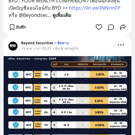
BYD : YOUR WEALTH COMPANION / เพื่อนนักลงทุน 
เปิดบัญชีออนไลน์กับ BYD >> 
https://lin.ee/INNrmFP
หรือ @Beyondsec
... 
ดูเพิ่มเติม
บันทึก
Beyond Securities
•
ติดตาม
19 พ.ค. เวลา 03:21 • หุ้น & เศรษฐกิจ