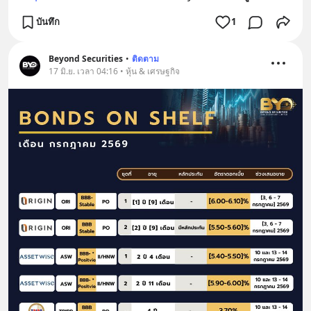
บันทึก
1
Beyond Securities
•
ติดตาม
17 มิ.ย. เวลา 04:16 • หุ้น & เศรษฐกิจ