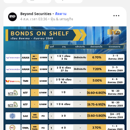
Beyond Securities
•
ติดตาม
4 ส.ค. เวลา 03:36 • หุ้น & เศรษฐกิจ