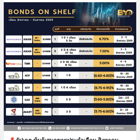
📍อัปเดต หุ้นกู้เสนอขายประจำเดือน สิงหาคม -