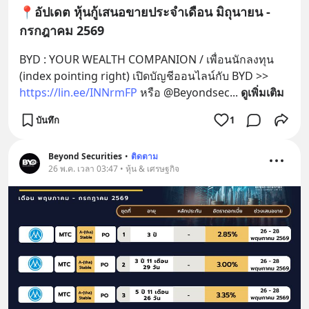
📍อัปเดต หุ้นกู้เสนอขายประจำเดือน มิถุนายน -
กรกฎาคม 2569
BYD : YOUR WEALTH COMPANION / เพื่อนนักลงทุน 
(index pointing right) เปิดบัญชีออนไลน์กับ BYD >> 
https://lin.ee/INNrmFP
 หรือ @Beyondsec
... 
ดูเพิ่มเติม
บันทึก
1
Beyond Securities
•
ติดตาม
26 พ.ค. เวลา 03:47 • หุ้น & เศรษฐกิจ