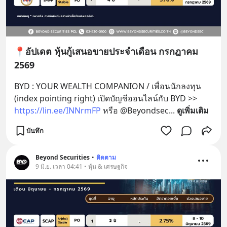
📍อัปเดต หุ้นกู้เสนอขายประจำเดือน กรกฎาคม
2569
BYD : YOUR WEALTH COMPANION / เพื่อนนักลงทุน 
(index pointing right) เปิดบัญชีออนไลน์กับ BYD >> 
https://lin.ee/INNrmFP
 หรือ @Beyondsec
... 
ดูเพิ่มเติม
บันทึก
Beyond Securities
•
ติดตาม
9 มิ.ย. เวลา 04:41 • หุ้น & เศรษฐกิจ