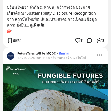
บริษัทไทยวา จำกัด (มหาชน) คว้ารางวัล ประกาศ
เกียรติคุณ “Sustainability Disclosure Recognition” 
จาก สถาบันไทยพัฒน์และประชาคมการเปิดเผยข้อมูล
ความยั่งยืน
... 
ดูเพิ่มเติม
1
บันทึก
8
3
FutureTales LAB by MQDC
•
ติดตาม
17 ม.ค. 2024 เวลา 11:00 • วิทยาศาสตร์ & เทคโนโลยี