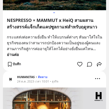
NESPRESSO × MAMMUT x HeiQ สามผสาน
สร้างสรรค์แจ็กเก็ตแคปซูลกาแฟสำหรับฤดูหนาว
กระแสส่งต่อความยั่งยืน ทำให้แบรนด์ต่างๆ หันมาใส่ใจใน
ธุรกิจของตนว่าสามารถปกป้องความเป็นอยู่ของผู้คนและ
สานภารกิจสู่การต่ออายุให้โลกได้อย่างยั่งยืนแค่ไหน
... 
อ่านต่อ
บันทึก
HUMANITAS
•
ติดตาม
24 ต.ค. 2023 เวลา 10:01 • ธุรกิจ