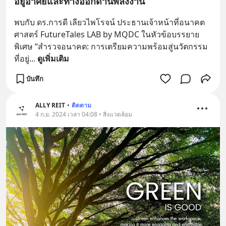
อยู่อาศัยและทางออกด้านพลังงาน
พบกับ ดร.การดี เลียวไพโรจน์ ประธานเจ้าหน้าที่อนาคต
ศาสตร์ FutureTales LAB by MQDC ในหัวข้อบรรยาย
พิเศษ “สำรวจอนาคต: การเตรียมความพร้อมสู่นวัตกรรม
ที่อยู่
... 
ดูเพิ่มเติม
บันทึก
ALLY REIT
•
ติดตาม
4 ก.ย. 2024 เวลา 04:08 • สิ่งแวดล้อม