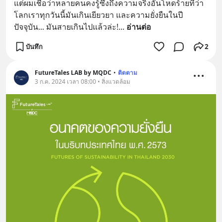
แต่ผมเชื่อว่าหลายคนคงรู้ซึ้งถึงความจริงอันโหดร้ายที่ว่า 
โลกเราทุกวันนี้มันเกินเยียวยา และความยั่งยืนในปี
ปัจจุบัน... มันสายเกินไปแล้วล่ะ!
... 
อ่านต่อ
บันทึก
2
FutureTales LAB by MQDC
•
ติดตาม
3 ก.ค. 2024 เวลา 08:00 • สิ่งแวดล้อม