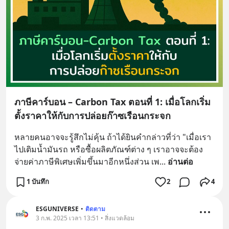
ภาษีคาร์บอน – Carbon Tax ตอนที่ 1: เมื่อโลกเริ่ม
ตั้งราคาให้กับการปล่อยก๊าซเรือนกระจก
หลายคนอาจจะรู้สึกไม่คุ้น ถ้าได้ยินคำกล่าวที่ว่า "เมื่อเรา
ไปเติมน้ำมันรถ หรือซื้อผลิตภัณฑ์ต่าง ๆ เราอาจจะต้อง
จ่ายค่าภาษีพิเศษเพิ่มขึ้นมาอีกหนึ่งส่วน เพ
... 
อ่านต่อ
1 บันทึก
2
4
ESGUNIVERSE
•
ติดตาม
3 ก.พ. 2025 เวลา 13:51 • สิ่งแวดล้อม