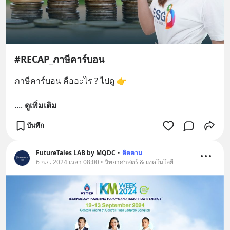
#RECAP_ภาษีคาร์บอน
ภาษีคาร์บอน คืออะไร ? ไปดู 👉
.
... 
ดูเพิ่มเติม
บันทึก
FutureTales LAB by MQDC
•
ติดตาม
6 ก.ย. 2024 เวลา 08:00 • วิทยาศาสตร์ & เทคโนโลยี