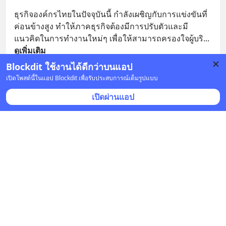
ธุรกิจองค์กรไทยในปัจจุบันนี้ กำลังเผชิญกับการแข่งขันที่
ค่อนข้างสูง ทำให้ภาคธุรกิจต้องมีการปรับตัวและมี
แนวคิดในการทำงานใหม่ๆ เพื่อให้สามารถครองใจผู้บริ
... 
ดูเพิ่มเติม
Blockdit ใช้งานได้ดีกว่าบนแอป
1 บันทึก
1
เปิดโพสต์นี้ในแอป Blockdit เพื่อรับประสบการณ์เต็มรูปแบบ
เปิดผ่านแอป
Peerasak Chanchaiwittaya
•
ติดตาม
2 ธ.ค. 2022 เวลา 10:32 • การศึกษา
How can a Thai boy initiate and make a progress in 
education, science and culture transformation in 
Southeast Asia? #SDGs