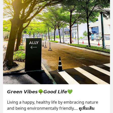
𝙂𝙧𝙚𝙚𝙣 𝙑𝙞𝙗𝙚𝙨🌳𝙂𝙤𝙤𝙙 𝙇𝙞𝙛𝙚💚
Living a happy, healthy life by embracing nature 
and being environmentally friendly.
... 
ดูเพิ่มเติม