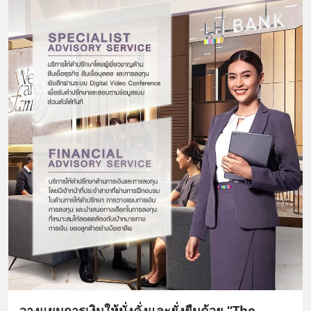
วางแผนการเงินให้มั่งคั่งและยั่งยืนด้วย “The