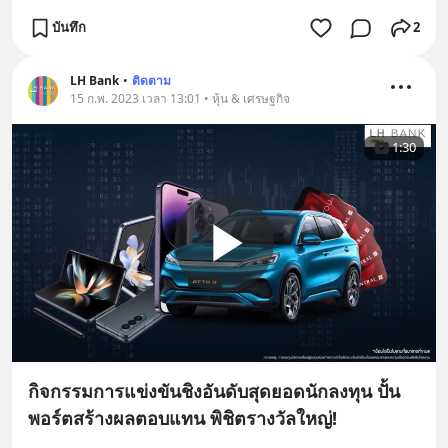
บันทึก
2
LH Bank
•
ติดตาม
15 ก.พ. 2023 เวลา 13:01 • หุ้น & เศรษฐกิจ
1:30
กิจกรรมการแข่งขันชิงอันดับสุดยอดนักลงทุน ปั้น
พอร์ตสร้างผลตอบแทน พิชิตรางวัลใหญ่!