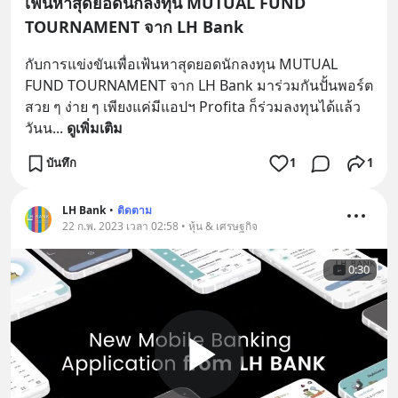
เฟ้นหาสุดยอดนักลงทุน MUTUAL FUND
TOURNAMENT จาก LH Bank
กับการแข่งขันเพื่อเฟ้นหาสุดยอดนักลงทุน MUTUAL 
FUND TOURNAMENT จาก LH Bank มาร่วมกันปั้นพอร์ต
สวย ๆ ง่าย ๆ เพียงแค่มีแอปฯ Profita ก็ร่วมลงทุนได้แล้ว
วันน
... 
ดูเพิ่มเติม
บันทึก
1
1
LH Bank
•
ติดตาม
22 ก.พ. 2023 เวลา 02:58 • หุ้น & เศรษฐกิจ
0:30