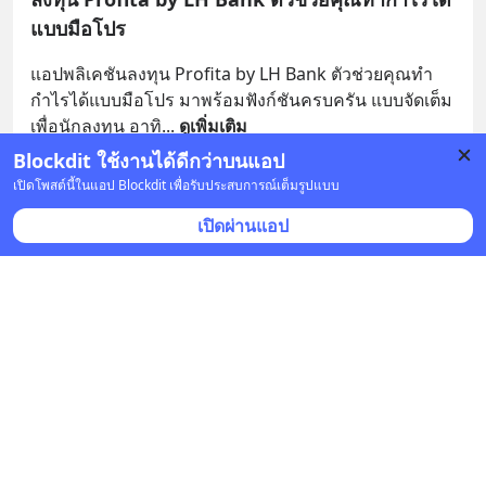
แบบมือโปร
แอปพลิเคชันลงทุน Profita by LH Bank ตัวช่วยคุณทำ
กำไรได้แบบมือโปร มาพร้อมฟังก์ชันครบครัน แบบจัดเต็ม 
เพื่อนักลงทุน อาทิ
... 
ดูเพิ่มเติม
Blockdit ใช้งานได้ดีกว่าบนแอป
4 บันทึก
4
1
เปิดโพสต์นี้ในแอป Blockdit เพื่อรับประสบการณ์เต็มรูปแบบ
เปิดผ่านแอป
LH Bank
•
ติดตาม
4 ม.ค. 2023 เวลา 10:47 • หุ้น & เศรษฐกิจ