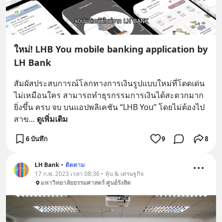
ใหม่! LHB You mobile banking application by
LH Bank
สัมผัสประสบการณ์โลกทางการเงินรูปแบบใหม่ที่โดดเด่น
ไม่เหมือนใคร สามารถทำธุรกรรมการเงินได้สะดวกมาก
ยิ่งขึ้น ครบ จบ บนแอปพลิเคชัน “LHB You” โดยไม่ต้องไป
สาข
... 
ดูเพิ่มเติม
6 บันทึก
9
8
LH Bank
•
ติดตาม
17 ก.พ. 2023 เวลา 08:36 • หุ้น & เศรษฐกิจ
มหาวิทยาลัยธรรมศาสตร์ ศูนย์รังสิต