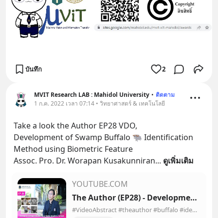
บันทึก
2
MVIT Research LAB : Mahidol University
•
ติดตาม
1 ก.ค. 2022 เวลา 07:14 • วิทยาศาสตร์ & เทคโนโลยี
Take a look the Author EP28 VDO, 
Development of Swamp Buffalo 🐃 Identification 
Method using Biometric Feature 
Assoc. Pro. Dr. Worapan Kusakunniran
... 
ดูเพิ่มเติม
YOUTUBE.COM
The Author (EP28) - Development of Swamp Buffalo Identification Method Using Biometric Feature
#VideoAbstract #theauthor #buffalo #identification #Biometric------------------------------------------------------------------------------------------------...