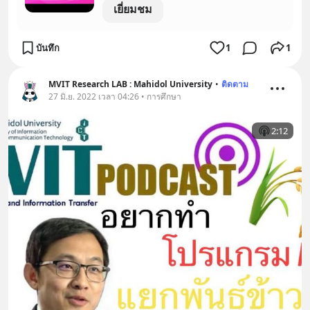
เยี่ยมชม
บันทึก
1
1
MVIT Research LAB : Mahidol University
•
ติดตาม
27 มิ.ย. 2022 เวลา 04:26 • การศึกษา
2:12