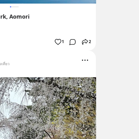
ark, Aomori
1
2
เที่ยว