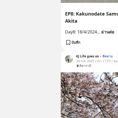
EP8: Kakunodate Samur
Akita
Day8: 18/4/2024
... 
อ่านต่อ
บันทึก
KJ Life goes on
•
ติดตาม
24 ก.พ. 2025 เวลา 11:53 • ท่อง
คิตากามิ