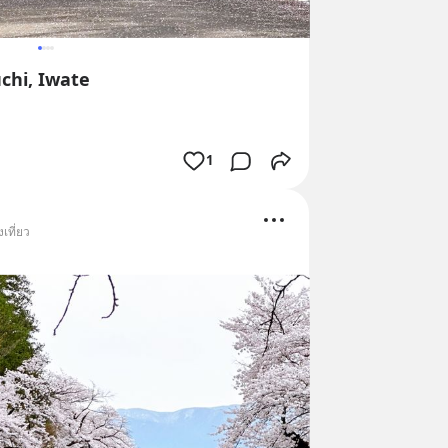
chi, Iwate
1
เที่ยว