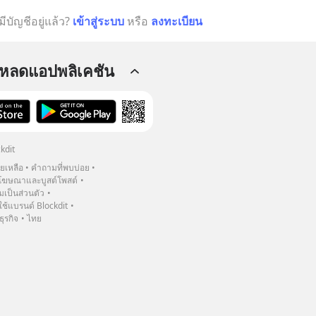
มีบัญชีอยู่แล้ว?
เข้าสู่ระบบ
หรือ
ลงทะเบียน
โหลดแอปพลิเคชัน
kdit
วยเหลือ
คำถามที่พบบ่อย
ฆษณาและบูสต์โพสต์
เป็นส่วนตัว
้แบรนด์ Blockdit
ธุรกิจ
ไทย