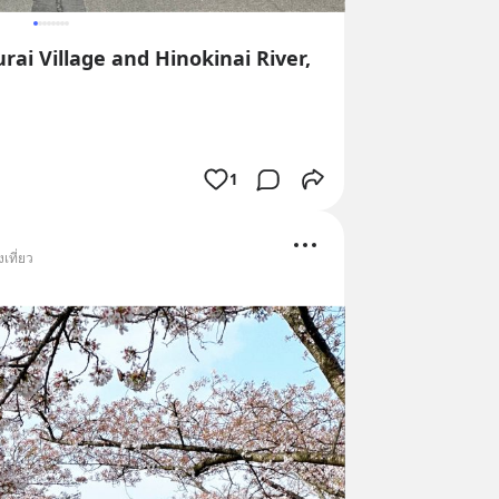
ai Village and Hinokinai River,
1
เที่ยว