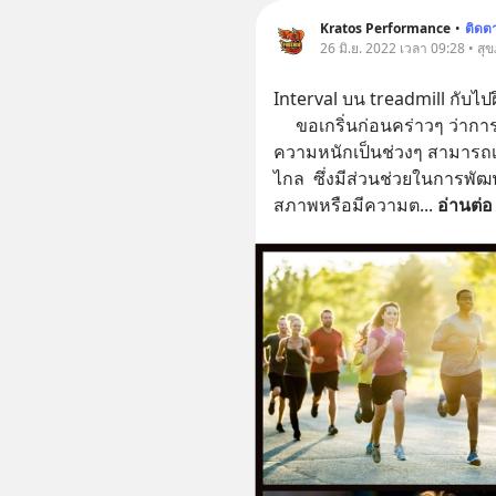
Kratos Performance
•
ติดต
26 มิ.ย. 2022 เวลา 09:28 • สุ
Interval บน treadmill กับไ
     ขอเกริ่นก่อนคร่าวๆ ว่าการวิ่งแบบ interval คือ การฝึกแบบสลับระดับ
ความหนักเป็นช่วงๆ สามารถเ
ไกล  ซึ่งมีส่วนช่วยในการพั
สภาพหรือมีความต
... 
อ่านต่อ