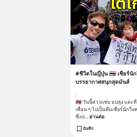
#ชีวิตในญี่ปุ่น 🇹🇭 เชียร
บรรยากาศสนุกสุดมันส์
.
🇹🇭 วันนี้สาวแซ่บ อปลุง แล
เพื่อน ๆ ไปเป็นทีมเชียร์นักว
ซึ่งป
... 
อ่านต่อ
บันทึก