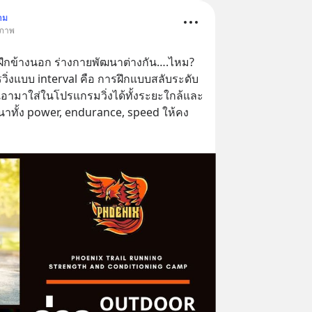
าม
ขภาพ
ปฝึกข้างนอก ร่างกายพัฒนาต่างกัน….ไหม?
อามาใส่ในโปรแกรมวิ่งได้ทั้งระยะใกล้และ
ฒนาทั้ง power, endurance, speed ให้คง