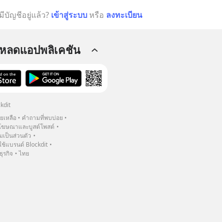
มีบัญชีอยู่แล้ว?
เข้าสู่ระบบ
หรือ
ลงทะเบียน
โหลดแอปพลิเคชัน
kdit
วยเหลือ
คำถามที่พบบ่อย
ฆษณาและบูสต์โพสต์
เป็นส่วนตัว
้แบรนด์ Blockdit
ธุรกิจ
ไทย