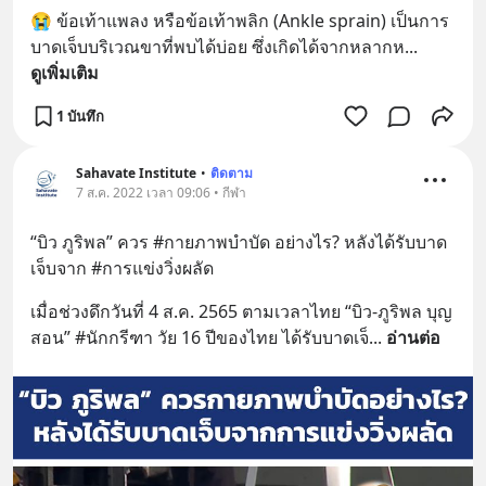
😭 ข้อเท้าแพลง หรือข้อเท้าพลิก (Ankle sprain) เป็นการ
บาดเจ็บบริเวณขาที่พบได้บ่อย ซึ่งเกิดได้จากหลากห
... 
ดูเพิ่มเติม
1 บันทึก
Sahavate Institute
•
ติดตาม
7 ส.ค. 2022 เวลา 09:06 • กีฬา
“บิว ภูริพล” ควร #กายภาพบำบัด อย่างไร? หลังได้รับบาด
เจ็บจาก #การแข่งวิ่งผลัด
เมื่อช่วงดึกวันที่ 4 ส.ค. 2565 ตามเวลาไทย “บิว-ภูริพล บุญ
สอน” #นักกรีฑา วัย 16 ปีของไทย ได้รับบาดเจ็
... 
อ่านต่อ