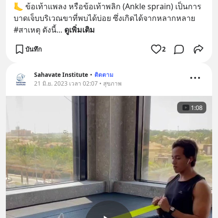
🦶 ข้อเท้าแพลง หรือข้อเท้าพลิก (Ankle sprain) เป็นการ
บาดเจ็บบริเวณขาที่พบได้บ่อย ซึ่งเกิดได้จากหลากหลาย 
#สาเหตุ ดังนี้
... 
ดูเพิ่มเติม
บันทึก
2
Sahavate Institute
•
ติดตาม
21 มิ.ย. 2023 เวลา 02:07 • สุขภาพ
1:08