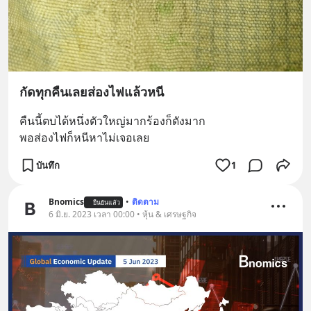
กัดทุกคืนเลยส่องไฟแล้วหนี
คืนนี้ตบได้หนึ่งตัวใหญ่มากร้องก็ดังมาก
พอส่องไฟก็หนีหาไม่เจอเลย
บันทึก
1
Bnomics
•
ติดตาม
ยืนยันแล้ว
6 มิ.ย. 2023 เวลา 00:00 • หุ้น & เศรษฐกิจ