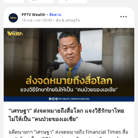
PPTV Wealth
•
ติดตาม
16 ก.พ. เวลา 05:45 • หุ้น & เศรษฐกิจ
“เศรษฐา” ส่งจดหมายถึงสื่อโลก แจงวิธีรักษาไทย
ไม่ให้เป็น “คนป่วยของเอเชีย”
อดีตนายกฯ “เศรษฐา” ส่งจดหมายถึง Financial Times สื่อ