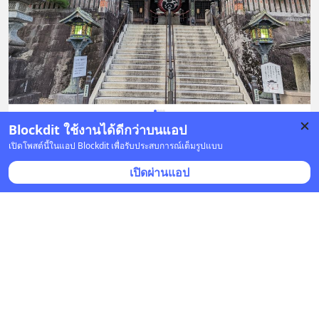
Blockdit ใช้งานได้ดีกว่าบนแอป
1 บันทึก
8
5
เปิดโพสต์นี้ในแอป Blockdit เพื่อรับประสบการณ์เต็มรูปแบบ
เปิดผ่านแอป
ก้องภพ อารามบอย
•
ติดตาม
8 พ.ย. 2022 เวลา 13:42 • ความคิดเห็น
กำลังหาไอเดียของฝากไปให้ครอบครัวและหัวหน้าของ
แฟนที่ญี่ปุ่น ซื้ออะไรไปให้ดีคะ ?
• ประสบการณ์ส่วนตัวที่เจอนายญี่ปุ่นค่อนข้างเป็นหัว
อนุรักษ์ การให้ของกับหัวหน้างานเป็นเสมือนดาบสองคม
เช่นกัน เพราะให้ไปแล้ว จะถูกมองว่าเป็นต้นกำเนิดของ
การคอรัปชั่นในที่ทำงานจากตัวหัวหน้าหรือจากเพื่อร่วม
... 