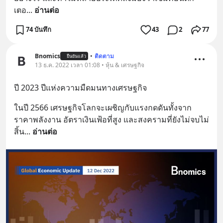
เตอ
... 
อ่านต่อ
74 บันทึก
43
2
77
Bnomics
•
ติดตาม
ยืนยันแล้ว
13 ธ.ค. 2022 เวลา 01:08 • หุ้น & เศรษฐกิจ
ปี 2023 ปีแห่งความมืดมนทางเศรษฐกิจ
ในปี 2566 เศรษฐกิจโลกจะเผชิญกับแรงกดดันทั้งจาก
ราคาพลังงาน อัตราเงินเฟ้อที่สูง และสงครามที่ยังไม่จบไม่
สิ้น
... 
อ่านต่อ