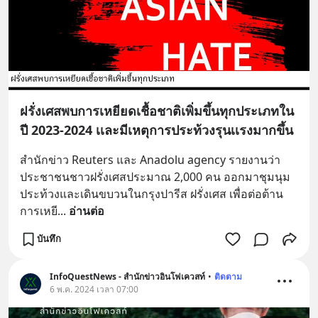
ฝรั่งเศสพบการเหยียดเชื้อชาติเพิ่มขึ้นทุกประเภทใน
ปี 2023-2024 เเละมีเหตุการประท้วงรุนเเรงมากขึ้น
สำนักข่าว Reuters และ Anadolu agency รายงานว่า 
ประชาชนชาวฝรั่งเศสประมาณ 2,000 คน ออกมาชุมนุม
ประท้วงและเดินขบวนในกรุงปารีส ฝรั่งเศส เพื่อต่อต้าน
การเหยี
... 
อ่านต่อ
บันทึก
InfoQuestNews - สำนักข่าวอินโฟเควสท์
•
ติดตาม
6 พ.ค. 2024 เวลา 07:00