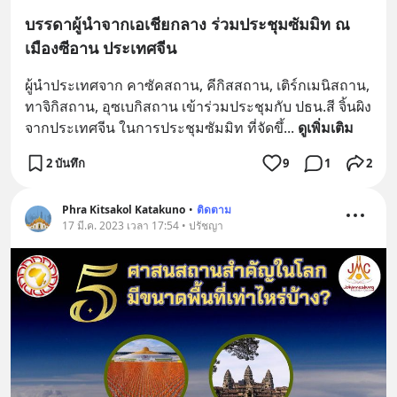
บรรดาผู้นำจากเอเชียกลาง ร่วมประชุมซัมมิท ณ
เมืองซีอาน ประเทศจีน
ผู้นำประเทศจาก คาซัคสถาน, คีกิสสถาน, เติร์กเมนิสถาน, 
ทาจิกิสถาน, อุซเบกิสถาน เข้าร่วมประชุมกับ ปธน.สี จิ้นผิง 
จากประเทศจีน ในการประชุมซัมมิท ที่จัดขึ้
... 
ดูเพิ่มเติม
2 บันทึก
9
1
2
Phra​ Kitsakol​ Katakuno
•
ติดตาม
17 มี.ค. 2023 เวลา 17:54 • ปรัชญา