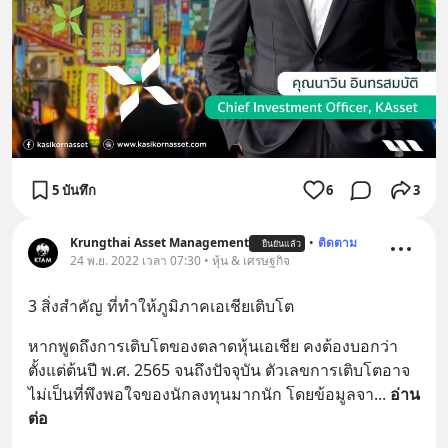
5 บันทึก
6
3
Krungthai Asset Management
•
ติดตาม
ยืนยันแล้ว
24 พ.ย. 2022 เวลา 07:30 • หุ้น & เศรษฐกิจ
3 สิ่งสำคัญ ที่ทำให้ภูมิภาคเอเชียเติบโต
หากพูดถึงการเติบโตของตลาดหุ้นเอเชีย คงต้องบอกว่า 
ตั้งแต่ต้นปี พ.ศ. 2565 จนถึงปัจจุบัน ตัวเลขการเติบโตอาจ
ไม่เป็นที่พึงพอใจของนักลงทุนมากนัก โดยข้อมูลจา
... 
อ่าน
ต่อ