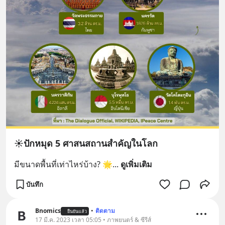
☀️​ปัก​หมุด​ 5 ศาสนสถาน​สำคัญ​ใน​โลก
มี​ขนาดพื้นที่​เท่าไหร่บ้าง? 🌟
... 
ดูเพิ่มเติม
บันทึก
Bnomics
•
ติดตาม
ยืนยันแล้ว
17 มี.ค. 2023 เวลา 05:05 • ภาพยนตร์ & ซีรีส์