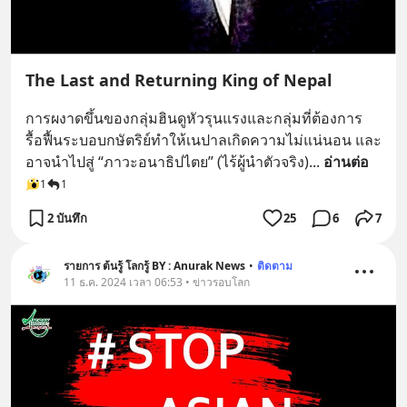
The Last and Returning King of Nepal
การผงาดขึ้นของกลุ่มฮินดูหัวรุนแรงและกลุ่มที่ต้องการ
รื้อฟื้นระบอบกษัตริย์ทำให้เนปาลเกิดความไม่แน่นอน และ
อาจนำไปสู่ “ภาวะอนาธิปไตย” (ไร้ผู้นำตัวจริง)
... 
อ่านต่อ
1
1
2 บันทึก
25
6
7
รายการ ต้นรู้ โลกรู้ BY : Anurak News
•
ติดตาม
11 ธ.ค. 2024 เวลา 06:53 • ข่าวรอบโลก