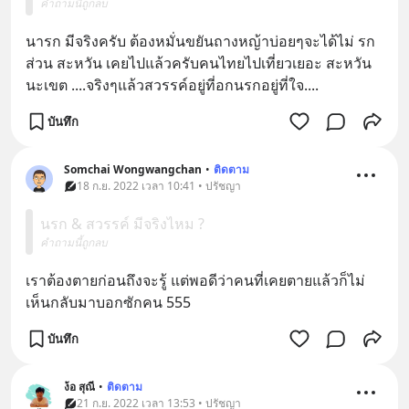
คำถามนี้ถูกลบ
นารก มีจริงครับ ต้องหมั่นขยันถางหญ้าบ่อยๆจะได้ไม่ รก 
ส่วน สะหวัน เคยไปแล้วครับคนไทยไปเที่ยวเยอะ สะหวัน
นะเขต ....จริงๆแล้วสวรรค์อยู่ที่อกนรกอยู่ที่ใจ....
บันทึก
Somchai Wongwangchan
•
ติดตาม
18 ก.ย. 2022 เวลา 10:41 • ปรัชญา
นรก & สวรรค์ มีจริงไหม ?
คำถามนี้ถูกลบ
เราต้องตายก่อนถึงจะรู้ แต่พอดีว่าคนที่เคยตายแล้วก็ไม่
เห็นกลับมาบอกซักคน 555
บันทึก
ง้อ สุณี
•
ติดตาม
21 ก.ย. 2022 เวลา 13:53 • ปรัชญา