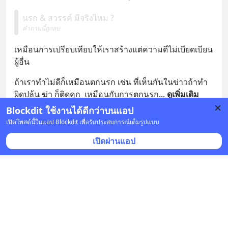
นรก & สวรรค์ มีจริงไหม ?
คำถามนี้ถูกลบ
เหมือนการเปรียบเทียบให้เราสร้างแต่ความดีไม่เบียดเบียน
ผู้อื่น
ถ้าเราทำไม่ดีก็เหมือนตกนรก เช่น ที่เห็นกันในข่าวถ้าทำ
ผิดปล้น ฆ่า ก็ติดคุก  เหมือนกับการตกนรก
... 
ดูเพิ่มเติม
Blockdit ใช้งานได้ดีกว่าบนแอป
บันทึก
1
เปิดโพสต์นี้ในแอป Blockdit เพื่อรับประสบการณ์เต็มรูปแบบ
เปิดผ่านแอป
CARTOON
•
ติดตาม
18 ก.ย. 2022 เวลา 10:03 • ปรัชญา
นรก & สวรรค์ มีจริงไหม ?
คำถามนี้ถูกลบ
ส่วนตัวคิดว่า เป็นเพียงเรื่องสมมุติ 
ตายแล้ว คือ  ดับสูญ  
ตายแล้ว คือ ความว่างเปล่า  