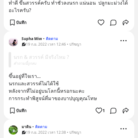
ทำดี ขึ้นสวรรค์ครับ ทำชั่วลงนรก แน่นอน  ปลูกมะม่วงได้
อะไรครับ?
บันทึก
Supha Miw
•
ติดตาม
19 ก.ย. 2022 เวลา 12:46 • ปรัชญา
นรก & สวรรค์ มีจริงไหม ?
คำถามนี้ถูกลบ
ขึ้นอยู่ที่ใจเรา... 
นรกและสวรรค์ไม่ได้ใช้
หลังจากที่ไม่อยู่บนโลกนี้หรอกนะคะ 
การกระทำพิสูจน์ที่มาของบาปบุญคุณโทษ
บันทึก
1
มาดิน
•
ติดตาม
19 ก.ย. 2022 เวลา 12:38 • ปรัชญา