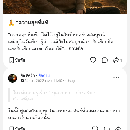
🧘 “ความสุขที่แท้…
“ความสุขที่แท้… ไม่ได้อยู่ในวันที่ทุกอย่างสมบูรณ์
แต่อยู่ในวันที่เรารู้ว่า…แม้ยังไม่สมบูรณ์ เรายังเลือกยิ้ม 
และยังเลือกเมตตาตัวเองได้”
... 
อ่านต่อ
บันทึก
1
ทิด คิดลึก
•
ติดตาม
24 ก.ย. 2022 เวลา 11:40 • ปรัชญา
ใครมีความรู้เรื่อง " บุดดาอาย " บ้างครับ ?
คำถามนี้ถูกลบ
ในนี้ก็พูดถึงกันอยู่ทุกวัน...เพียงแต่ศัพย์ที่แสดงคนละภาษา
คนละสำนวนก็แค่นั้น
บันทึก