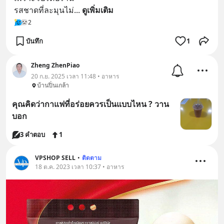
รสชาดที่ละมุนไม่
... 
ดูเพิ่มเติม
2
บันทึก
1
Zheng ZhenPiao
20 ก.ย. 2025 เวลา 11:48 • อาหาร
บ้านปิ่นเกล้า
คุณคิดว่ากาแฟที่อร่อยควรเป็นแบบไหน ? วาน
บอก
3 คำตอบ
1
VPSHOP SELL
•
ติดตาม
18 ต.ค. 2023 เวลา 10:37 • อาหาร