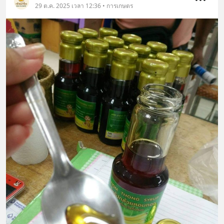
29 ต.ค. 2025 เวลา 12:36 • การเกษตร