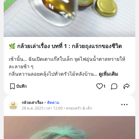
🌿 กล้วยเล่าเรื่อง บทที่ 1 : กล้วยถุงแรกของชีวิต
เช้านั้น... ฉันเปิดเตาแก๊สใบเล็ก จุดไฟอุ่นน้ำตาลทรายให้
ละลายช้า ๆ
กลิ่นหวานลอยคลุ้งไปทั่วครัวไม้หลังบ้าน
... 
ดูเพิ่มเติม
บันทึก
1
กล้วยเล่าเรื่อง
•
ติดตาม
28 ต.ค. 2025 เวลา 12:00 • ครอบครัว & เด็ก