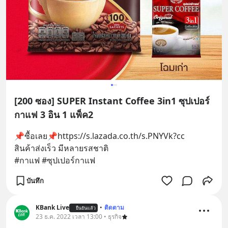
[200 ซอง] SUPER Instant Coffee 3in1 ซุปเปอร์
กาแฟ 3 อิน 1 แพ็ค2
📌ซื้อเลย📌https://s.lazada.co.th/s.PNYVk?cc
สินค้าส่งเร็ว มีหลายรสชาติ
#กาแฟ #ซุปเปอร์กาแฟ
บันทึก
KBank Live
•
ติดตาม
ยืนยันแล้ว
23 ธ.ค. 2022 เวลา 13:00 • ธุรกิจ