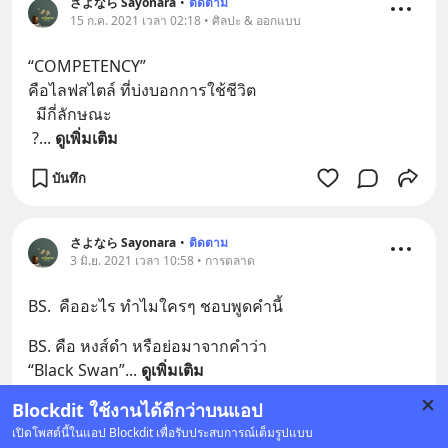
さよなら Sayonara
•
ติดตาม
15 ก.ค. 2021 เวลา 02:18 • ศิลปะ & ออกแบบ
“COMPETENCY”  
คือไลฟสไตล์ ที่บ่งบอกการใช้ชีวิต 
  มีกี่ลักษณะ
 ?
... 
ดูเพิ่มเติม
บันทึก
さよなら Sayonara
•
ติดตาม
3 มิ.ย. 2021 เวลา 10:58 • การตลาด
BS.  คืออะไร ทำไมใครๆ ชอบพูดคำนี้
BS. คือ หงส์ดำ หรือย่อมาจากคำว่า 
“Black Swan”
... 
ดูเพิ่มเติม
Blockdit ใช้งานได้ดีกว่าบนแอป
บันทึก
เปิดโพสต์นี้ในแอป Blockdit เพื่อรับประสบการณ์เต็มรูปแบบ