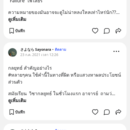
“Failure” เฟ’เลียร์
ความหมายของมันอาจจะดูไม่น่าหลงใหลเท่าไหร่นัก??
... 
ดูเพิ่มเติม
บันทึก
さよなら Sayonara
•
ติดตาม
23 ก.ค. 2021 เวลา 12:26
กลยุทธ์ สำคัญอย่างไร 
#หลายๆคน ใช้คำนี้ในทางที่ผิด หรือแสวงหาผลประโยชน์
ส่วนตัว
สมัยเรียน  วิชากลยุทธ์ ในชั่วโมงแรก อาจารย์  ถามว่
... 
ดูเพิ่มเติม
บันทึก