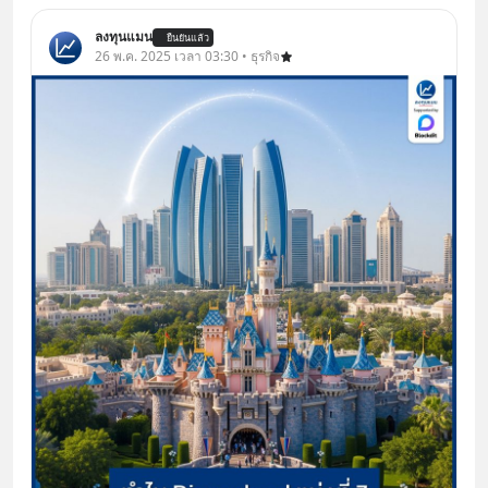
ลงทุนแมน
ยืนยันแล้ว
26 พ.ค. 2025 เวลา 03:30 • ธุรกิจ