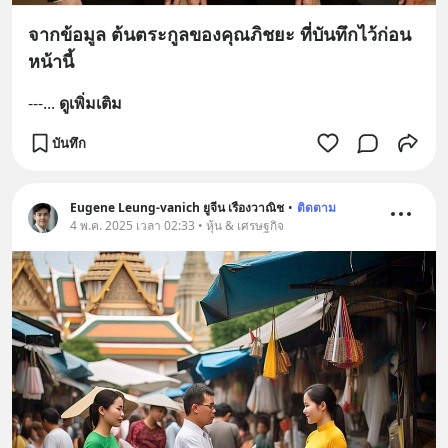
จากข้อมูล ต้นตระกูลของคุณภิชยะ ที่บันทึกไว้ก่อน
หน้านี้
---
... 
ดูเพิ่มเติม
บันทึก
Eugene Leung-vanich ยูจีน เรืองวาณิช
•
ติดตาม
4 พ.ค. 2025 เวลา 02:33 • หุ้น & เศรษฐกิจ