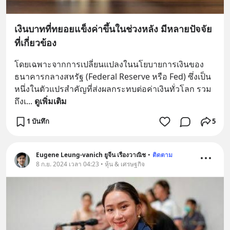
เงินบาทที่ทยอยแข็งค่าขึ้นในช่วงหลัง มีหลายปัจจัย
ที่เกี่ยวข้อง
โดยเฉพาะจากการเปลี่ยนแปลงในนโยบายการเงินของ
ธนาคารกลางสหรัฐ (Federal Reserve หรือ Fed) ซึ่งเป็น
หนึ่งในตัวแปรสำคัญที่ส่งผลกระทบต่อค่าเงินทั่วโลก รวม
ถึงเ
... 
ดูเพิ่มเติม
1 บันทึก
5
Eugene Leung-vanich ยูจีน เรืองวาณิช
•
ติดตาม
8 ก.ย. 2024 เวลา 04:23 • หุ้น & เศรษฐกิจ