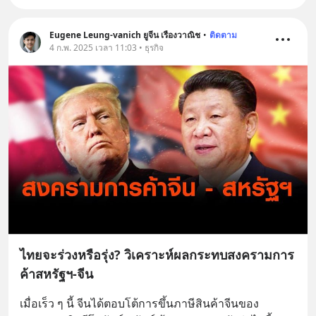
Eugene Leung-vanich ยูจีน เรืองวาณิช
•
ติดตาม
4 ก.พ. 2025 เวลา 11:03 • ธุรกิจ
ไทยจะร่วงหรือรุ่ง? วิเคราะห์ผลกระทบสงครามการ
ค้าสหรัฐฯ-จีน
เมื่อเร็ว ๆ นี้ จีนได้ตอบโต้การขึ้นภาษีสินค้าจีนของ