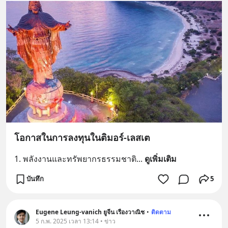
โอกาสในการลงทุนในติมอร์-เลสเต
1. พลังงานและทรัพยากรธรรมชาติ
... 
ดูเพิ่มเติม
บันทึก
5
Eugene Leung-vanich ยูจีน เรืองวาณิช
•
ติดตาม
5 ก.พ. 2025 เวลา 13:14 • ข่าว