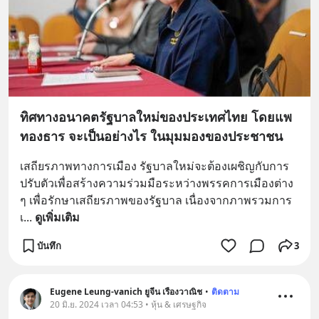
ทิศทางอนาคตรัฐบาลใหม่ของประเทศไทย โดยแพ
ทองธาร จะเป็นอย่างไร ในมุมมองของประชาชน
เสถียรภาพทางการเมือง รัฐบาลใหม่จะต้องเผชิญกับการ
ปรับตัวเพื่อสร้างความร่วมมือระหว่างพรรคการเมืองต่าง 
ๆ เพื่อรักษาเสถียรภาพของรัฐบาล เนื่องจากภาพรวมการ
เ
... 
ดูเพิ่มเติม
บันทึก
3
Eugene Leung-vanich ยูจีน เรืองวาณิช
•
ติดตาม
20 มิ.ย. 2024 เวลา 04:53 • หุ้น & เศรษฐกิจ