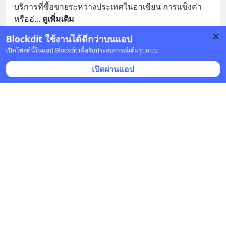
บริการที่ซื้อขายระหว่างประเทศในอาเซียน การแข็งค่า
หรืออ่
... 
ดูเพิ่มเติม
Blockdit ใช้งานได้ดีกว่าบนแอป
บันทึก
1
5
เปิดโพสต์นี้ในแอป Blockdit เพื่อรับประสบการณ์เต็มรูปแบบ
เปิดผ่านแอป
Eugene Leung-vanich ยูจีน เรืองวาณิช
•
ติดตาม
5 มิ.ย. 2024 เวลา 00:49 • หุ้น & เศรษฐกิจ
Bangkok Thailand