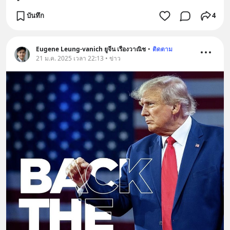
บันทึก
4
Eugene Leung-vanich ยูจีน เรืองวาณิช
•
ติดตาม
21 ม.ค. 2025 เวลา 22:13 • ข่าว