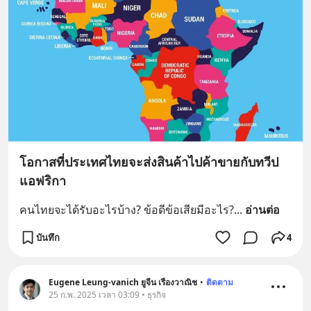
โอกาสที่ประเทศไทยจะส่งสินค้าไปค้าขายกับทวีป
แอฟริกา
คนไทยจะได้รับอะไรบ้าง? ข้อดีข้อเสียมีอะไร?
... 
อ่านต่อ
บันทึก
4
Eugene Leung-vanich ยูจีน เรืองวาณิช
•
ติดตาม
25 ก.พ. 2025 เวลา 03:09 • ธุรกิจ