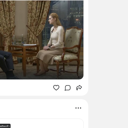
ืนยันแล้ว