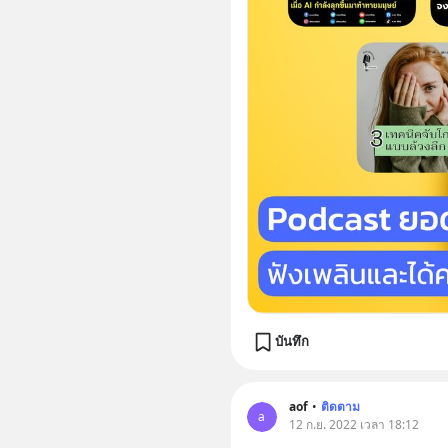
บันทึก
aof
•
ติดตาม
a
12 ก.ย. 2022 เวลา 18:12