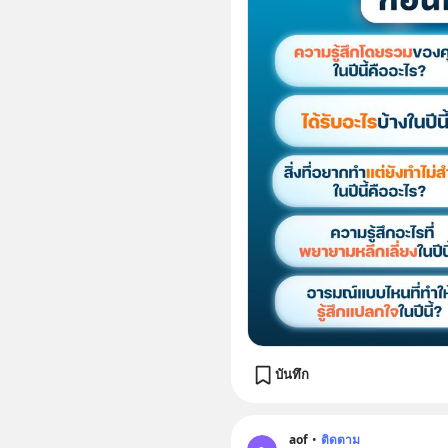
บันทึก
aof
•
ติดตาม