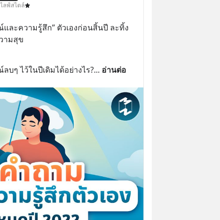
 ไลฟ์สไตล์
ะความรู้สึก” ตัวเองก่อนสิ้นปี ละทิ้ง
ความสุข
์ลบๆ ไว้ในปีเดิมได้อย่างไร?
... 
อ่านต่อ