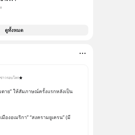
็น
ดูทั้งหมด
• ข่าวรอบโลก
มตาย” ให้สัมภาษณ์ครั้งแรกหลังเป็น
รเมืองอเมริกา” “สงครามยูเครน” (มี