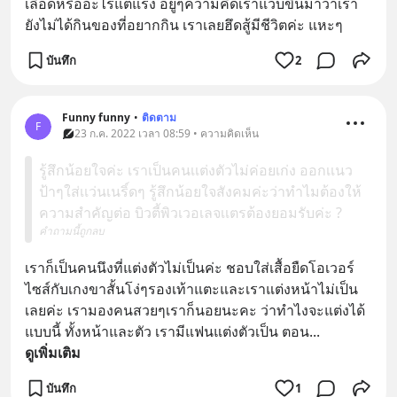
เลือดหรืออะไรแต่แรง อยู่ๆความคิดเราแวบขึ้นมาว่าเรา
ยังไม่ได้กินของที่อยากกิน เราเลยฮึดสู้มีชีวิตค่ะ แหะๆ
บันทึก
2
Funny funny
•
ติดตาม
F
23 ก.ค. 2022 เวลา 08:59 • ความคิดเห็น
รู้สึกน้อยใจค่ะ เราเป็นคนเเต่งตัวไม่ค่อยเก่ง ออกเเนว
ป้าๆใส่เเว่นเนริ์ดๆ รู้สึกน้อยใจสังคมค่ะว่าทำไมต้องให้
ความสำคัญต่อ บิวตี้พิวเวอเลจเเตรต้องยอมรับค่ะ ?
คำถามนี้ถูกลบ
เราก็เป็นคนนึงที่แต่งตัวไม่เป็นค่ะ ชอบใส่เสื้อยืดโอเวอร์
ไซส์กับเกงขาสั้นโง่ๆรองเท้าแตะและเราแต่งหน้าไม่เป็น
เลยค่ะ เรามองคนสวยๆเราก็นอยนะคะ ว่าทำไงจะแต่งได้
แบบนี้ ทั้งหน้าและตัว เรามีแฟนแต่งตัวเป็น ตอน
... 
ดูเพิ่มเติม
บันทึก
1