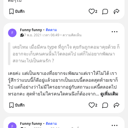
ต่อๆไป
บันทึก
2
Funny funny
•
ติดตาม
F
7 พ.ย. 2021 เวลา 06:49 • ความคิดเห็น
เคยไหม เมื่อมีคน type ที่ถูกใจ คุยกันถูกคอมาคุยด้วย ก็
อยากจะเก็บคนคนนั้นไว้ตลอดไป แต่ก็ไม่อยากพัฒนา
สถานะไปเป็นคนรัก ?
เคยค่ะ แต่เป็นเขาเองที่อยากจะพัฒนาแต่เราให้ไม่ได้ เรา
รู้สึกว่าแบบนี้ก็ดีอยู่แล้วอยากเป็นแบบนี้ตลอดสุดท้ายเขาก็
ไป แต่ก็อย่างว่าไม่มีใครอยากอยู่กับสถานะแค่นี้ตลอดไป
หรอกคะ สุดท้ายไม่ใครคนใดคนนึงก็ต้องจาก
... 
ดูเพิ่มเติม
บันทึก
2
Funny funny
•
ติดตาม
F