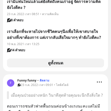
เรามีแฟนใหม่แล้วแต่ยังคิดถึงคนเก่าอยู่ จัดการความคิด
ยังไงดีคะ ?
23 ก.ค. 2022 เวลา 08:51 • ความคิดเห็น
8 คำตอบ
เราเลือกที่จะหายไปจากชีวิตคนๆนึงเพื่อให้เขาสบายใจ
อย่างที่เขาต้องการ แต่เรากลับเสียใจมากๆ ทำยังไงดีคะ?
10 พ.ย. 2021 เวลา 13:25
14 คำตอบ
ดูทั้งหมด
Funny funny
•
ติดตาม
F
23 ก.ค. 2022 เวลา 09:01 • ไลฟ์สไตล์
เมื่อคุณป่วยอย่างหนัก วินาทีสุดท้ายคุณจะนึกถึงสิ่งใด ?
ตอนเรารถชนหัวฟาดพื้นถนนค่อนข้างแรงนะคะแต่ไม่มี