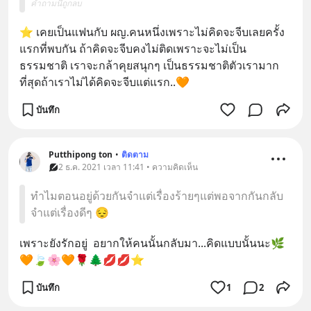
คำถามนี้ถูกลบ
⭐ เคยเป็นแฟนกับ ผญ.คนหนึ่งเพราะไม่คิดจะจีบเลยครั้ง
แรกที่พบกัน ถ้าคิดจะจีบคงไม่ติดเพราะจะไม่เป็น
ธรรมชาติ เราจะกล้าคุยสนุกๆ เป็นธรรมชาติตัวเรามาก
ที่สุดถ้าเราไม่ได้คิดจะจีบแต่แรก..🧡
บันทึก
Putthipong ton
•
ติดตาม
2 ธ.ค. 2021 เวลา 11:41 • ความคิดเห็น
ทำไมตอนอยู่ด้วยกันจำแต่เรื่องร้ายๆแต่พอจากกันกลับ
จำแต่เรื่องดีๆ 😔
เพราะยังรักอยู่  อยากให้คนนั้นกลับมา...คิดแบบนั้นนะ🌿
🧡🍃🌸🧡🌹🌲💋💋⭐
บันทึก
1
2