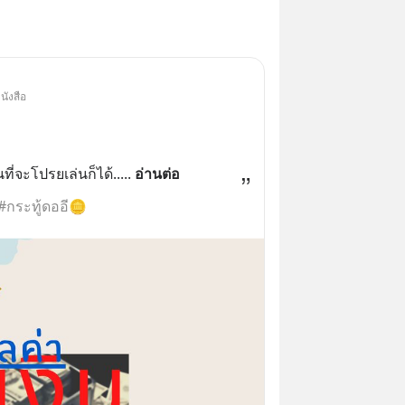
นังสือ
นที่จะโปรยเล่นก็ได้..
... 
อ่านต่อ
#กระทู้ดออี🪙