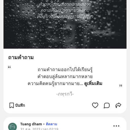
ถามคำถาม
ถามคำถามออกไปได้เรียนรู้
คำตอบลู่ล้นหลากมากหลาย
ความคิดคนรู้ยากมากมาย
... 
ดูเพิ่มเติม
-ภทฺรกวี-
บันทึก
Tuang dham
•
ติดตาม
31 ส.ค. 2023 เวลา 02:19