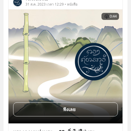
31 ส.ค. 2023 เวลา 12:29 • หนังสือ
0:44
ฟังเลย