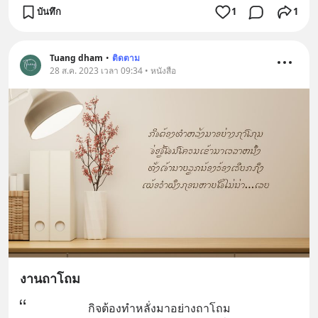
บันทึก
1
1
Tuang dham
•
ติดตาม
28 ส.ค. 2023 เวลา 09:34 • หนังสือ
งานถาโถม
กิจต้องทำหลั่งมาอย่างถาโถม