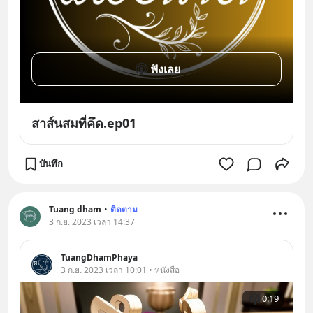
ฟังเลย
สาส์นสมที่คึด.ep01
บันทึก
Tuang dham
•
ติดตาม
3 ก.ย. 2023 เวลา 14:37
TuangDhamPhaya
3 ก.ย. 2023 เวลา 10:01 • หนังสือ
0:19