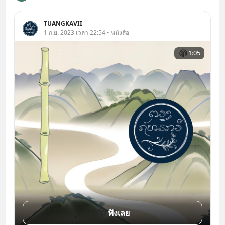
TUANGKAVII
1 ก.ย. 2023 เวลา 22:54 • หนังสือ
1:05
ฟังเลย