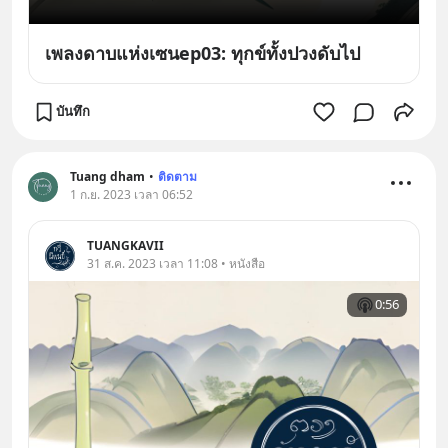
เพลงดาบแห่งเซนep03: ทุกข์ทั้งปวงดับไป
บันทึก
Tuang dham
•
ติดตาม
1 ก.ย. 2023 เวลา 06:52
TUANGKAVII
31 ส.ค. 2023 เวลา 11:08 • หนังสือ
0:56