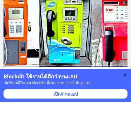
Blockdit ใช้งานได้ดีกว่าบนแอป
บันทึก
3
4
เปิดโพสต์นี้ในแอป Blockdit เพื่อรับประสบการณ์เต็มรูปแบบ
เปิดผ่านแอป
ใครรู้บ้าง ?
•
ติดตาม
8 ส.ค. 2020 เวลา 07:27 • วิทยาศาสตร์ & เทคโนโลยี
วิธีแก้เครื่องปริ้นต์ Canon MP287 ขึ้น Error E13, E16 
หมึกหมด