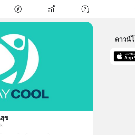
ดาวน์
นสุข
uk