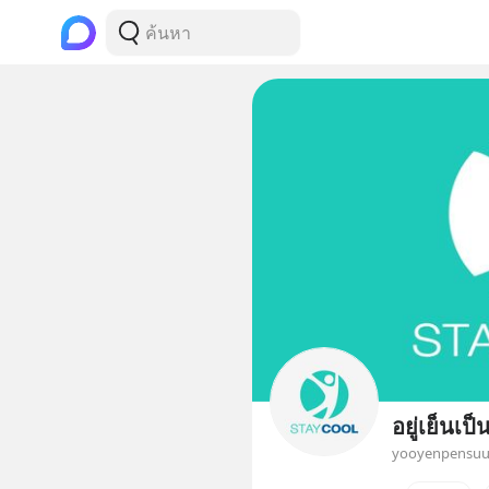
อยู่เย็นเป็
yooyenpensu