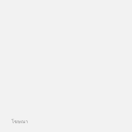
โฆษณา