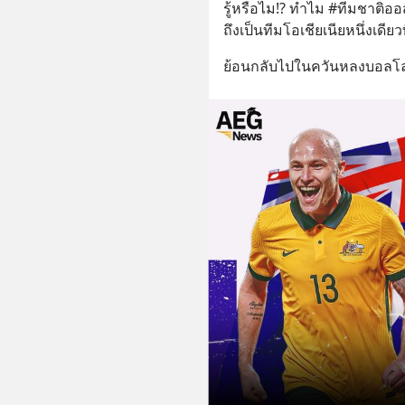
รู้หรือไม!? ทำไม #ทีมชาติออส
ถึงเป็นทีมโอเชียเนียหนึ่งเดีย
ย้อนกลับไปในควันหลงบอลโ