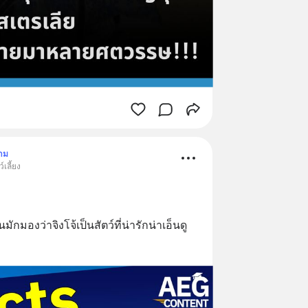
าม
เลี้ยง
้คนมักมองว่าจิงโจ้เป็นสัตว์ที่น่ารักน่าเอ็นดู 