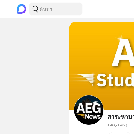
สาระหามา
aussystudy