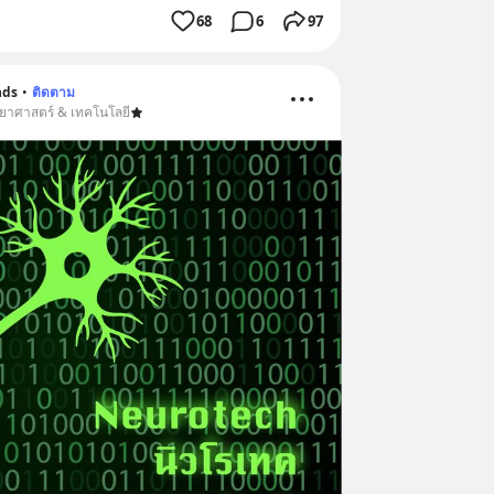
68
6
97
nds
•
ติดตาม
ิทยาศาสตร์ & เทคโนโลยี