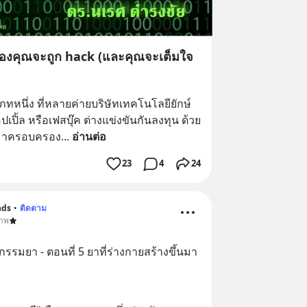
สมองคุณจะถูก hack (และคุณจะเต็มใจ
ทหนึ่ง ที่หลายค่ายบริษัทเทคโนโลยียักษ์
เปิ้ล หรือเฟสบุ๊ค ต่างแข่งขันกันลงทุน ด้วย
หามาครอบครอง
... 
อ่านต่อ
23
4
24
nds
•
ติดตาม
ภาพ
กรรมยา - ตอนที่ 5 ยาที่ร่างกายสร้างขึ้นมา