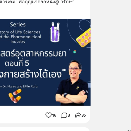
"สารเคมี" คือกุญแจดอกหนึ่งสู่ยารักษา
16
3
35