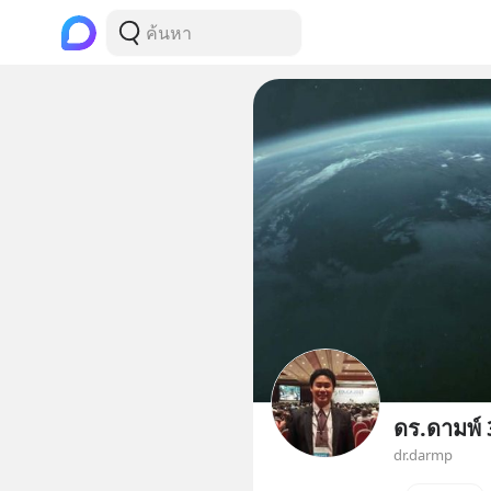
ดร.ดามพ์
dr.darmp