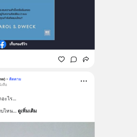
ew)
•
ติดตาม
ังสือ
ำอะไร...
บบไหน
... 
ดูเพิ่มเติม