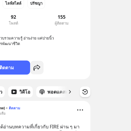
ไลฟ์สไตล์
ปรัชญา
92
155
โพสต์
ผู้ติดตาม
่รวบรวมความรู้ อ่านง่าย แค่ปายนิ้ว

ารพัฒนาชีวิต
ติดตาม
าว
วิดีโอ
พอดแคสต์
ซีรีส์
ew)
•
ติดตาม
งสือ
้อ่านบทความที่เกี่ยวกับ FIRE ผ่าน ๆ มา