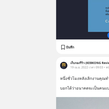
บันทึก
เก็บกองรีวิว (KEBKONG Revi
19 เม.ย. 2022 เวลา 09:03 • หน
หนึ่งชั่วโมงหลังเลิกงานคุณท
บอกได้ว่าอนาคตจะเป็นคนแ