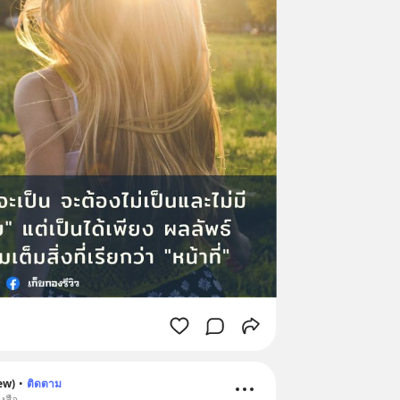
ew)
•
ติดตาม
งสือ