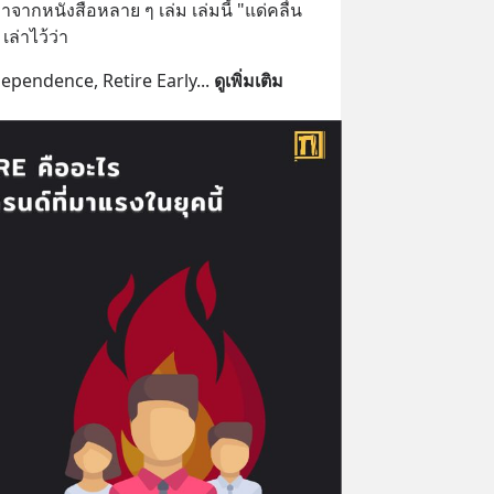
จากหนังสือหลาย ๆ เล่ม เล่มนี้ "แด่คลื่น
ล่าไว้ว่า
dependence, Retire Early
... 
ดูเพิ่มเติม