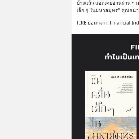
บ้างแล้ว แอดเคยอ่านผ่าน ๆ มา
เล็ก ๆ ในมหาสมุทร" คุณธนา เ
FIRE ย่อมาจาก Financial In