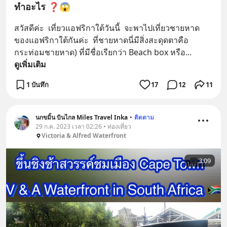
ทำอะไร ❓😱
สวัสดีค่ะ  เที่ยวแอฟริกาใต้วันนี้  จะพาไปเที่ยวชายหาด
ของแอฟริกาใต้กันค่ะ  ที่ชายหาดนี่มีสิ่งสะดุดตาคือ
กระท่อมชายหาด) ที่มีชื่อเรียกว่า Beach box หรือ
... 
ดูเพิ่มเติม
1 บันทึก
17
12
11
นกขมิ้น บินไกล Miles Travel Inka
•
ติดตาม
29 ก.ค. 2023 เวลา 02:26 • ท่องเที่ยว
Victoria & Alfred Waterfront
3:09