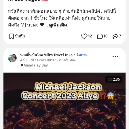
สวัสดีค่ะ มาพักผ่อนสบาย ๆ ด้วยกันอีกสักคลิปค่ะ คลิปนี้
ตัดต่อ จาก 1 ชั่วโมง ให้เหลือเท่านี้ค่ะ ดูกันพอให้หาย
คิดถึง MJ นะคะ ❤️
... 
ดูเพิ่มเติม
บันทึก
12
10
7
นกขมิ้น บินไกล Miles Travel Inka
•
ติดตาม
4 มิ.ย. 2023 เวลา 00:07 • ดนตรี เพลง
Mandalay Bay
2:36