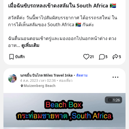
เมื่อฉันขับรถหลงเข้าดงสลัมใน South Africa 🇿🇦
สวัสดีค่ะ วันนี้พาไปสัมผัสบรรยากาศ ได้อรรถรสใหม่ ใน
การได้เห็นสลัมของ South Africa 🇿🇦 กันค่ะ 
ฉันตื่นนอนตอนเช้าตรู่และมองออกไปนอกหน้าต่าง ดวง
อาท
... 
ดูเพิ่มเติม
บันทึก
21
5
5
นกขมิ้น บินไกล Miles Travel Inka
•
ติดตาม
4 ส.ค. 2023 เวลา 02:36 • ท่องเที่ยว
Muizenberg Beach
1:26