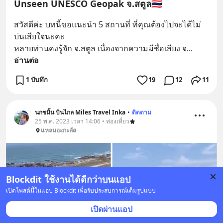
Unseen UNESCO Geopak จ.สตูล🇹🇭
สวัสดีค่ะ บทนี้ขอแนะนำ 5 สถานที่ ที่คุณต้องไปจะได้ไม่
บ่นเสียใจนะคะ 
หลายท่านคงรู้จัก จ.สตูล เนื่องจากความมีชื่อเสียง จ
... 
อ่านต่อ
1 บันทึก
19
12
11
นกขมิ้น บินไกล Miles Travel Inka
•
ติดตาม
25 พ.ค. 2023 เวลา 14:06 • ท่องเที่ยว
แหลมอะกะลัส
Blockdit ใช้งานได้ดีกว่าบนแอป
เปิดโพสต์นี้ในแอป Blockdit เพื่อรับประสบการณ์เต็มรูปแบบ
เปิดผ่านแอป