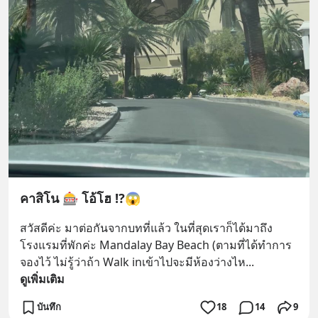
คาสิโน 🎰 โอ้โฮ ⁉️😱
สวัสดีค่ะ มาต่อกันจากบทที่แล้ว ในที่สุดเราก็ได้มาถึง 
โรงแรมที่พักค่ะ Mandalay Bay Beach (ตามที่ได้ทำการ
จองไว้ ไม่รู้ว่าถ้า Walk inเข้าไปจะมีห้องว่างไห
... 
ดูเพิ่มเติม
บันทึก
18
14
9