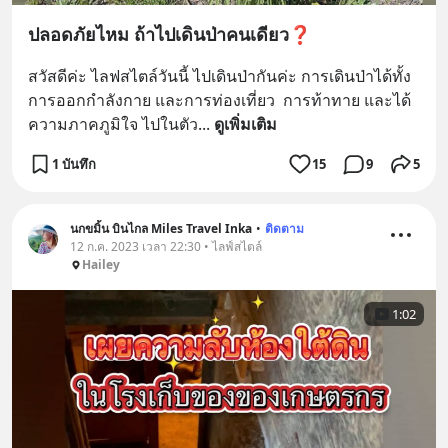
ปลอดภัยไหม ถ้าไปเดินป่าคนเดียว❓
สวัสดีค่ะ ไลฟสไตล์วันนี้ ไปเดินป่ากันค่ะ การเดินป่าได้ทั้ง
การออกกำลังกาย และการท่องเที่ยว  การท้าทาย และได้
ความภาคภูมิใจ ไปในตัว
... 
ดูเพิ่มเติม
1 บันทึก
15
9
5
นกขมิ้น บินไกล Miles Travel Inka
•
ติดตาม
12 ก.ค. 2023 เวลา 22:30 • ไลฟ์สไตล์
Hailey
1:02