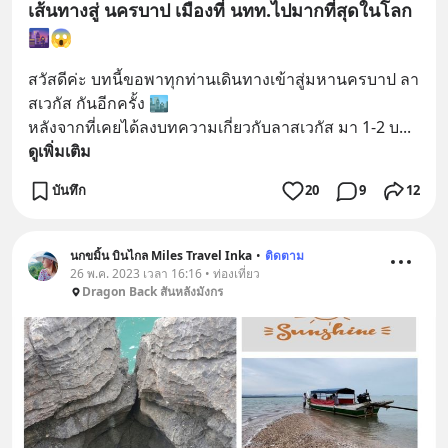
เส้นทางสู่ นครบาป เมืองที่ นทท.ไปมากที่สุดในโลก
🌆😱
สวัสดีค่ะ บทนี้ขอพาทุกท่านเดินทางเข้าสู่มหานครบาป ลา
สเวกัส กันอีกครั้ง 🏙️ 
หลังจากที่เคยได้ลงบทความเกี่ยวกับลาสเวกัส มา 1-2 บ
... 
ดูเพิ่มเติม
บันทึก
20
9
12
นกขมิ้น บินไกล Miles Travel Inka
•
ติดตาม
26 พ.ค. 2023 เวลา 16:16 • ท่องเที่ยว
Dragon Back สันหลังมังกร