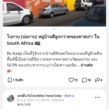
โบกาบ (บ่อกาบ) หมู่บ้านสีลูกกวาดของทาสเก่า ใน
South Africa 🇿🇦
Bo-Kaap เป็นที่รู้จักจากบ้านสีสันสดใสและถนนที่ปูด้วยหิน 
พื้นที่นี้เป็นย่านที่มีความหลากหลายทางวัฒนธรรม และ 
56.9% ของประชากรระบุว่าเป็นชาวมุสลิม
... 
อ่านต่อ
1
1 บันทึก
15
10
4
นกขมิ้น บินไกล Miles Travel Inka
•
ติดตาม
20 ก.ค. 2023 เวลา 00:59 • ไลฟ์สไตล์
ซันวัลลีย์