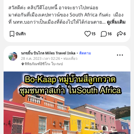
สวัสดีค่ะ คลิปวีดีโอบทนี้ อาจจะยาวไปหน่อย 
มาต่อกันที่เมืองเคปทาวน์ของ South Africa กันค่ะ  เมือง
ที่ นทท.บอกว่าเป็นเมืองที่ต้องไปให้ได้ก่อนตาย
... 
ดูเพิ่มเติม
บันทึก
15
16
6
นกขมิ้น บินไกล Miles Travel Inka
•
ติดตาม
28 ก.ค. 2023 เวลา 02:26 • ท่องเที่ยว
พิพิธภัณฑ์อิซิโกะ โบ-กะป