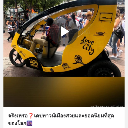
จริงเหรอ❓เคปทาวน์เมืองสวยและยอดนิยมที่สุด
ของโลก🌆