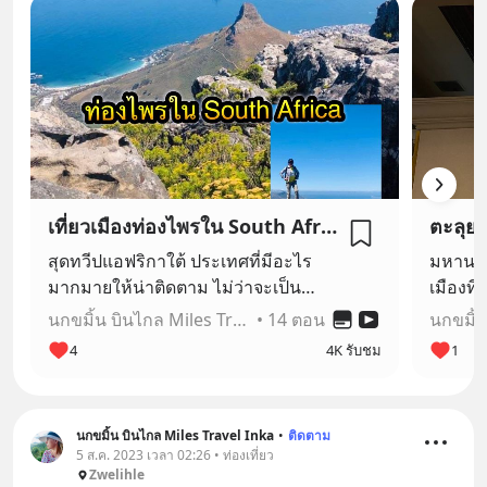
เที่ยวเมืองท่องไพรใน South Africa 🇿🇦
ตะลุยล
สุดทวีปแอฟริกาใต้ ประเทศที่มีอะไร
มหานคร
มากมายให้น่าติดตาม ไม่ว่าจะเป็น
เมืองที
เมืองที่สวยที่สุดในโลก และบรรดา
แหล่งบั
นกขมิ้น บินไกล Miles Travel Inka
•
14 ตอน
สิงสาราสัตว์ และแหลมกู้ดโฮป และการ
ปลายทา
4
4K รับชม
1
บรรจบกันของสองมหาสมุทร และอีก
โลก แล
มากมาย ติดตามอ่านบันทึกการเดินทาง
กว่าที่ใ
ได้ที่นี่ค่ะ 🇿🇦❤️
นกขมิ้น บินไกล Miles Travel Inka
•
ติดตาม
5 ส.ค. 2023 เวลา 02:26 • ท่องเที่ยว
Zwelihle