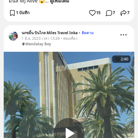
มันส์ MJ Alive 😱
... 
ดูเพิ่มเติม
1 บันทึก
15
7
7
นกขมิ้น บินไกล Miles Travel Inka
•
ติดตาม
1 มิ.ย. 2023 เวลา 13:26 • ท่องเที่ยว
Mandalay Bay
2:40