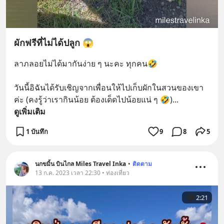
ผักฟรีที่ไม่ได้ปลูก 😱
ลาภลอยไม่ได้มากันง่าย ๆ นะคะ ทุกคน🤣  
วันนี้อิฉันได้รับเชิญจากเพื่อนให้ไปเก็บผักในสวนของเขา
ค่ะ (คงรู้ว่าเรากินน้อย ต้องเด็ดไปน้อยแน่ ๆ 🤣)
... 
ดูเพิ่มเติม
1 บันทึก
9
8
5
นกขมิ้น บินไกล Miles Travel Inka
•
ติดตาม
13 ก.ค. 2023 เวลา 22:30 • ท่องเที่ยว
2:21