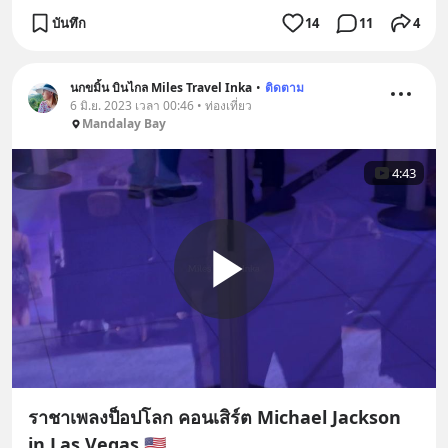
บันทึก
14
11
4
นกขมิ้น บินไกล Miles Travel Inka
•
ติดตาม
6 มิ.ย. 2023 เวลา 00:46 • ท่องเที่ยว
Mandalay Bay
4:43
ราชาเพลงป็อปโลก คอนเสิร์ต Michael Jackson
in Las Vegas 🇺🇸