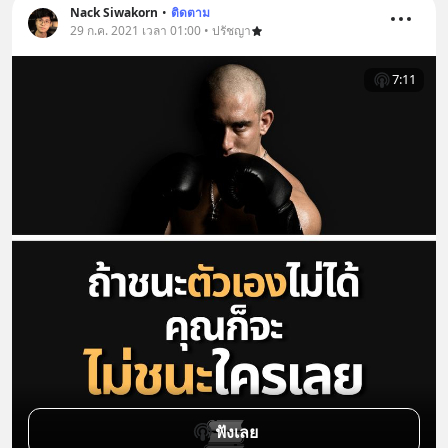
Nack Siwakorn
•
ติดตาม
29 ก.ค. 2021 เวลา 01:00 • ปรัชญา
7:11
ฟังเลย