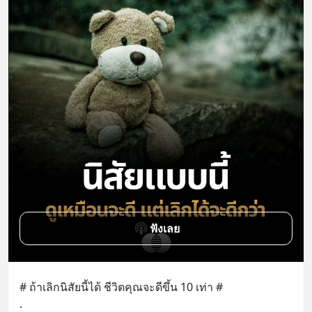
ฟังเลย
# ถ้าเลิกนิสัยนี้ได้ ชีวิตคุณจะดีขึ้น 10 เท่า #
.