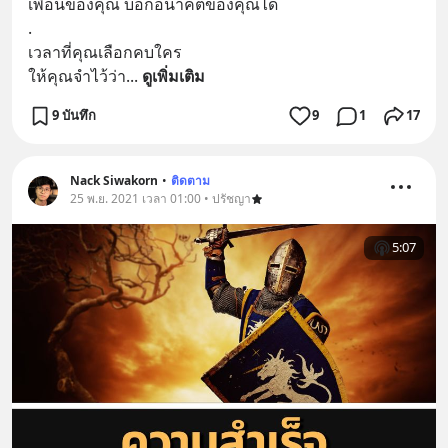
เพื่อนของคุณ บอกอนาคตของคุณได้
.
เวลาที่คุณเลือกคบใคร
ให้คุณจำไว้ว่า
... 
ดูเพิ่มเติม
9 บันทึก
9
1
17
Nack Siwakorn
•
ติดตาม
25 พ.ย. 2021 เวลา 01:00 • ปรัชญา
5:07