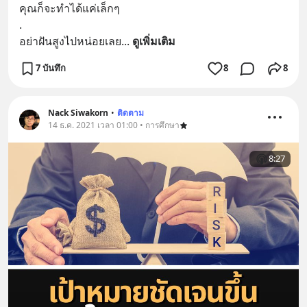
คุณก็จะทำได้แค่เล็กๆ
.
อย่าฝันสูงไปหน่อยเลย
... 
ดูเพิ่มเติม
7 บันทึก
8
8
Nack Siwakorn
•
ติดตาม
14 ธ.ค. 2021 เวลา 01:00 • การศึกษา
8:27