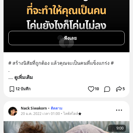
ฟังเลย
# สร้างนิสัยที่ถูกต้อง แล้วคุณจะเป็นคนที่แข็งแกร่ง #
.
.
... 
ดูเพิ่มเติม
12 บันทึก
10
5
Nack Siwakorn
•
ติดตาม
20 ม.ค. 2022 เวลา 01:00 • ไลฟ์สไตล์
9:00