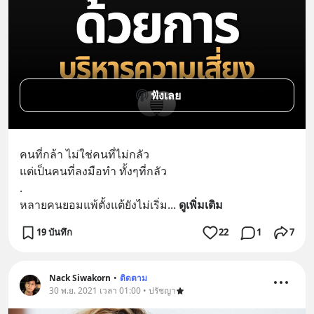
ฟังเลย
คนที่กล้า ไม่ใช่คนที่ไม่กลัว
แต่เป็นคนที่ลงมือทำ ทั้งๆที่กลัว
.
หลายคนยอมแพ้ตั้งแต้ยังไม่เริ่ม
... 
ดูเพิ่มเติม
19 บันทึก
22
1
7
Nack Siwakorn
•
ติดตาม
30 พ.ย. 2021 เวลา 01:00 • ปรัชญา