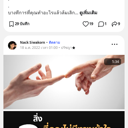
.
บางทีการที่คุณทำอะไรแล้วล้มเลิก
... 
ดูเพิ่มเติม
29 บันทึก
19
1
9
Nack Siwakorn
•
ติดตาม
18 ม.ค. 2022 เวลา 01:00 • ปรัชญา
5:34