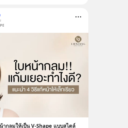
ม
ม
APE
หน้ากลมให้เป็น V-Shape แบบสไตล์