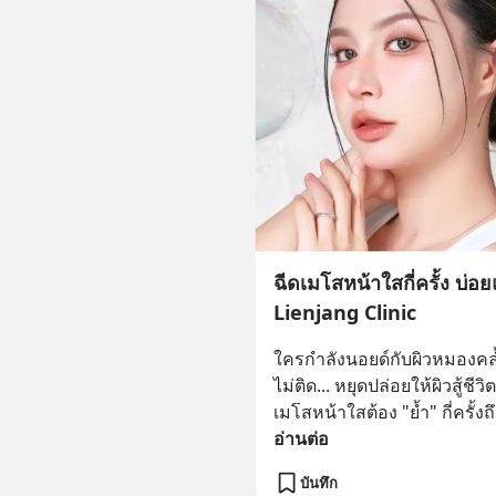
ฉีดเมโสหน้าใสกี่ครั้ง บ่
Lienjang Clinic
ใครกำลังนอยด์กับผิวหมองคล
ไม่ติด... หยุดปล่อยให้ผิวสู้ชีวิ
เมโสหน้าใสต้อง "ย้ำ" กี่ครั้ง
อ่านต่อ
บันทึก