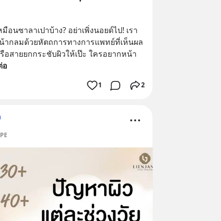
มือนซาลาเปาบ้าง? อย่าเพิ่งนอยด์ไป! เรา
หน้ากลมด้วยหัตถการทางการแพทย์ที่เห็นผล
หรือสายยกกระชับผิวให้เป๊ะ ใครอยากหน้า
ต่อ
1
2
ม
APE