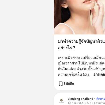
มาทำความรู้จักปัญหาผิวแต
อย่างไร ?
เพราะผิวพรรณเปรียบเสมือนเค
เมื่อเวลาผ่านไปปัญหาผิวแต่
กันในแต่ละช่วงวัย ตั้งแต่ปัญ
ความเครียดในวัยเร
... 
อ่านต่อ
1 บันทึก
Lienjang Thailand
•
ติดตา
18 ก.พ. เวลา 06:23 • ความงา