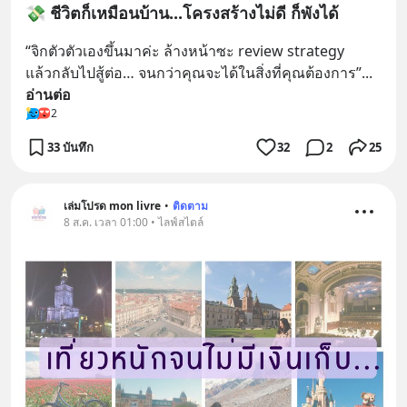
💸 ชีวิตก็เหมือนบ้าน...โครงสร้างไม่ดี ก็พังได้
“จิกตัวตัวเองขึ้นมาค่ะ ล้างหน้าซะ review strategy 
แล้วกลับไปสู้ต่อ… จนกว่าคุณจะได้ในสิ่งที่คุณต้องการ”
... 
อ่านต่อ
2
33 บันทึก
32
2
25
เล่มโปรด mon livre
•
ติดตาม
8 ส.ค. เวลา 01:00 • ไลฟ์สไตล์