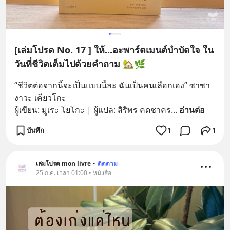
[เล่มโปรด No. 17 ] ให้...อะพาร์ตเมนต์บำบัดใจ ใน
วันที่ชีวิตเต็มไปด้วยคำถาม 🏡🌿
“ชีวิตต่อจากนี้จะเป็นแบบนี้ละ ฉันเป็นคนเลือกเอง” ซาซา
งาวะ เคียวโกะ  
ผู้เขียน: มูเระ โยโกะ | ผู้แปล: สิริพร คดชาคร
... 
อ่านต่อ
บันทึก
1
1
เล่มโปรด mon livre
•
ติดตาม
25 ก.ค. เวลา 01:00 • หนังสือ