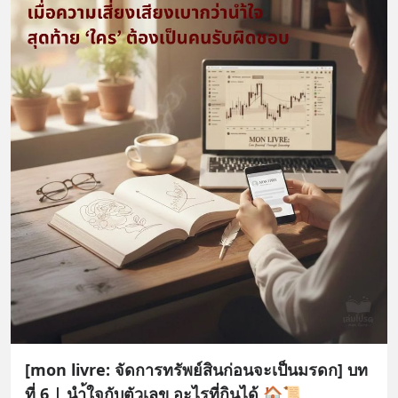
[mon livre: จัดการทรัพย์สินก่อนจะเป็นมรดก] บท
ที่ 6 | นำ้ใจกับตัวเลข อะไรที่กินได้ 🏠📜