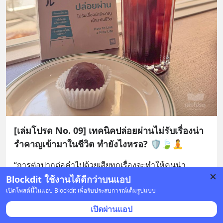
[เล่มโปรด No. 09] เทคนิคปล่อยผ่านไม่รับเรื่องน่า
รำคาญเข้ามาในชีวิต ทำยังไงหรอ? 🛡️🍃🧘
“การต่อปากต่อคำไปด้วยเสียทุกเรื่องจะทำให้คนน่า
รำคาญยิ่งพูดจาน่ารำคาญมากขึ้น” 
Blockdit ใช้งานได้ดีกว่าบนแอป
ผู้เขียน: โอชิมะ โนบุโยริ | ผู้แปล: ธนภัส สนธิรักษ
... 
อ่าน
เปิดโพสต์นี้ในแอป Blockdit เพื่อรับประสบการณ์เต็มรูปแบบ
ต่อ
เปิดผ่านแอป
บันทึก
1
2