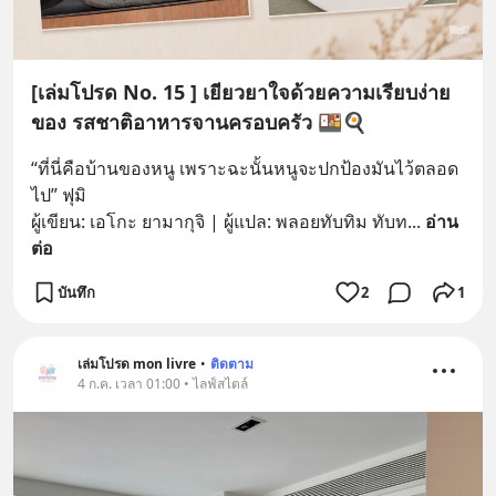
[เล่มโปรด No. 15 ] เยียวยาใจด้วยความเรียบง่าย
ของ รสชาติอาหารจานครอบครัว 🍱🍳
“ที่นี่คือบ้านของหนู เพราะฉะนั้นหนูจะปกป้องมันไว้ตลอด
ไป” ฟุมิ 
ผู้เขียน: เอโกะ ยามากุจิ | ผู้แปล: พลอยทับทิม ทับท
... 
อ่าน
ต่อ
บันทึก
2
1
เล่มโปรด mon livre
•
ติดตาม
4 ก.ค. เวลา 01:00 • ไลฟ์สไตล์