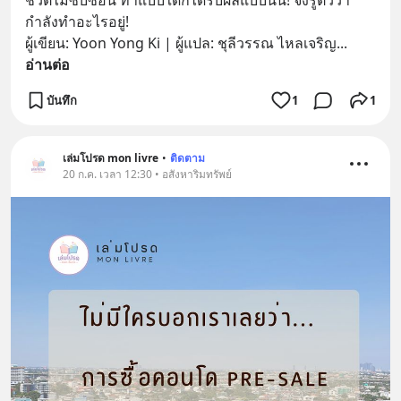
ชีวิตไม่ซับซ้อน ทำแบบใดก็ได้รับผลแบบนั้น! จงรู้ตัวว่า
กำลังทำอะไรอยู่!  
ผู้เขียน: Yoon Yong Ki | ผู้แปล: ชุลีวรรณ ไหลเจริญ
... 
อ่านต่อ
บันทึก
1
1
เล่มโปรด mon livre
•
ติดตาม
20 ก.ค. เวลา 12:30 • อสังหาริมทรัพย์