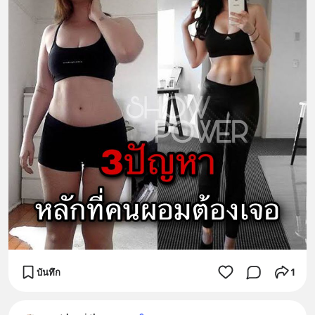
บันทึก
1