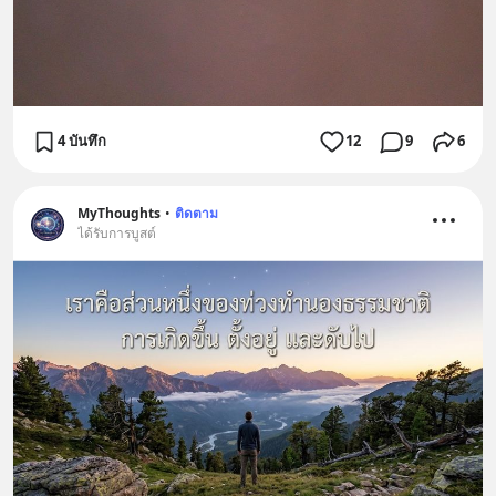
4 บันทึก
12
9
6
MyThoughts
•
ติดตาม
ได้รับการบูสต์