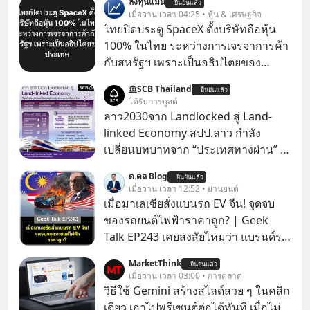
ลงทุนแมน
ยืนยันแล้ว
เมื่อวาน เวลา 04:25 • หุ้น & เศรษฐกิจ
ไทยปิดประตู SpaceX ตั้งบริษัทถือหุ้น
100% ในไทย ระหว่างการเจรจาการค้า
กับสหรัฐฯ เพราะเป็นอธิปไตยของ
ประเทศ Bloomberg รายงาน ไทย
SCB Thailand
ยืนยันแล้ว
ประกาศจุดยืนชัดเจนว่า จะไม่อนุญาต
ได้รับการบูสต์
ให้บริษัทสหรัฐฯ ตั้งบริษัทโทรคมนาคม
ลาว2030จาก Landlocked สู่ Land-
ดาวเทียมที่ถือหุ้น 100% โดยชาวต่าง
linked Economy สปป.ลาว กำลัง
ชาติ ในระหว่างการเจรจาการค้ากับ
เปลี่ยนบทบาทจาก “ประเทศทางผ่าน” สู่
รัฐบาลสหรัฐ โดยให้เหตุผลว่าเป็น
“ศูนย์กลางเศรษฐกิจและโลจิสติกส์”
ด.ดล Blog
ประเด็นด้านอธิปไตยของประเทศ
ยืนยันแล้ว
ของอนุภูมิภาคลุ่มแม่น้ำโขง
เมื่อวาน เวลา 12:52 • ยานยนต์
เมื่อมาเลเซียสั่งแบนรถ EV จีน! จุดจบ
ของรถยนต์ไฟฟ้าราคาถูก? | Geek
Talk EP243 เคยสงสัยไหมว่า แบรนด์รถ
EV จากจีนที่กำลังบุกตีตลาดทั่วโลกจน
MarketThink
ยืนยันแล้ว
ราบคาบ จะถูกสกัดดาวรุ่งจนต้องเบรก
เมื่อวาน เวลา 03:00 • การตลาด
หัวทิ่มได้อย่างไร? นี่คือเรื่องจริงที่เพิ่ง
วิธีใช้ Gemini สร้างสไลด์สวย ๆ ในคลิก
เกิดขึ้นในมาเลเซีย เมื่อรัฐบาลประกาศ
เดียว เอาไปพรีเซนต์ต่อได้ทันที เมื่อไม่