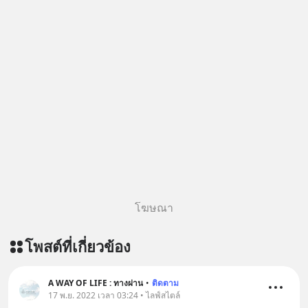
ฟังผ่าน Apple Podcast :
https://apple.co/2lEqPPg 🎧 ฟังผ่าน
Podbean :
https://tinyurl.com/8zszdwvp 🎧 ฟัง
ผ่าน Youtube :
https://youtu.be/eFpt6XJzLu0 The
original article appeared here
https://www.tharadhol.com/geek-
talk-ep243-when-malaysia-banned-
chinese-evs/ ติดตามสาระดี ๆ อัพเดท
ทุกวันผ่าน Line OA ด.ดล Blog คลิกเลย
--> https://lin.ee/aMEkyNA
โฆษณา
========================= 📣
สนับสนุนโดย 📣
โพสต์ที่เกี่ยวข้อง
=========================
เครียด หลับยาก ผมอยากแนะนำ
ผลิตภัณฑ์เสริมอาหาร Diip CBD ช่วย
A WAY OF LIFE : ทางผ่าน
•
ติดตาม
บรรเทาความเครียด ลดความวิตกกังวล
17 พ.ย. 2022 เวลา 03:24 • ไลฟ์สไตล์