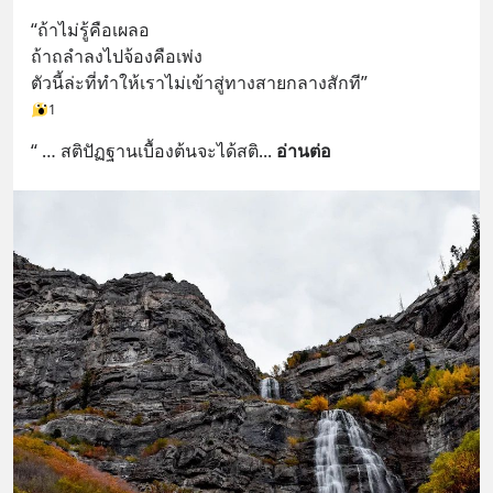
เพิ่มการผ่อนคลาย ซึ่งช่วยให้การนอน
“ถ้าไม่รู้คือเผลอ 
หลับมีประสิทธิภาพมากยิ่งขึ้น 📍 สนใจ
ถ้าถลำลงไปจ้องคือเพ่ง 
สั่งซื้อสินค้า Diip CBD 💬 LINE :
ตัวนี้ล่ะที่ทำให้เราไม่เข้าสู่ทางสายกลางสักที”
@diipgeek 🔗 หรือกดลิงก์
1
https://lin.ee/U91Fzyz
“ … สติปัฏฐานเบื้องต้นจะได้สติ
... 
อ่านต่อ