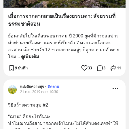
เมื่อการจากลากลายเป็นเรื่องธรรมดา: สัจธรรมที่
ธรรมชาติสอน
ย้อนกลับไปในเดือนพฤษภาคม ปี 2000 ยุคที่มีกระแสข่าว
คำทำนายเรื่องดาวเคราะห์เรียงตัว 7 ดวง และโลกจะ
อวสาน เด็กชายวัย 12 ขวบอย่างผมจู่ๆ ก็ถูกความกลัวตาย
โจม
... 
ดูเพิ่มเติม
9 บันทึก
33
3
11
แบ่งปันความสุข
•
ติดตาม
21 ต.ค. 2019 เวลา 10:30
วิธีสร้างความสุข #2
“ฌาน” คืออะไรกันนะ 
ทำไมฌานถึงสามารถกดเจ้าโมหะไม่ให้สำแดงเดชทำให้