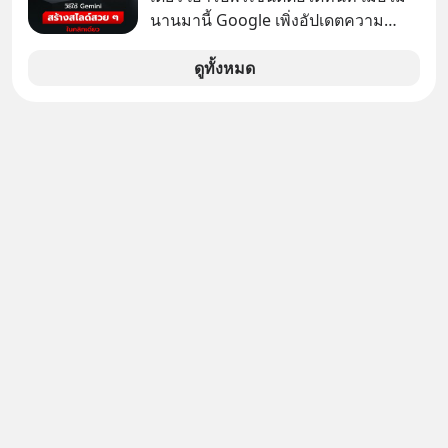
งัด “กฎเหล็ก” สั่งบล็อกการนำเข้ารถ EV
นานมานี้ Google เพิ่งอัปเดตความ
ราคาถูกจากจีนแบบสายฟ้าแลบ ตั้ง
สามารถใหม่ให้กับ Google Slides ให้
กำแพงราคานำเข้าขั้นต่ำสูงถึง 1.7 ล้าน
สามารถใช้ Gemini ช่วยสร้างสไลด์นำ
ดูทั้งหมด
บาท! งานนี้ทำเอาค่ายยักษ์ใหญ่อย่าง
เสนอแบบสวย ๆ ได้ในคลิกเดียว ไม่ต้อง
BYD ที่เคยกวาดเรียบยอดขายถึงกับ
เสียเวลาทำเองอีกต่อไป
สะดุดไปไม่เป็น แต่เบื้องหลังมาตรการ
สุดโต่งนี้ ไม่ใช่แค่การกีดกันทางการค้า
ธรรมดา แต่มันคือแผนอุ้มชูแบรนด์แห่ง
ชาติอย่าง Proton เพื่อรักษาตำแหน่ง
งานนับแสนชีวิตในประเทศ ค่ายรถจีน
จะแก้เกมหมากกระดานนี้อย่างไร? และ
ทำไมเรื่องนี้ถึงสั่นสะเทือนวงการยาน
ยนต์ทั้งภูมิภาค? เราจะพาไปเจาะลึก
เบื้องหลังสงคราม EV สุดเดือดนี้กัน
เลือกฟังกันได้เลยนะครับ อย่าลืมกด
Follow ติดตาม PodCast ช่อง Geek
Forever’s Podcast ของผมกันด้วยนะ
ครับ 🎧 ฟังผ่าน Spotify :
https://tinyurl.com/mwh8t5ev 🎧