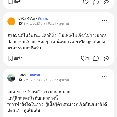
บันทึก
มานิต บัวไข
•
ติดตาม
ม
18 พ.ย. 2023 เวลา 02:21 • สุขภาพ
สวดมนต์​ไหว้พระ.. แล้ว​ก็​นั่ง.. ไม่​เพ่ง​/ไม่​เก็ง​/ไม่​วาง​มาด​/
ปล่อย​ตาม​สบาย​ๆ​ชิลล์​ๆ.. แค่นี้​แหละ​/เดี๋ยว​ปัญญา​เกิด​เอง​
ตาม​ธรรมชาติ​ครับ​
บันทึก
1
Paks.
•
ติดตาม
17 พ.ย. 2023 เวลา 12:32 • สุขภาพ
ผมเคยลองอ่านหลักการมามากมาย
แต่รู้สึกสะดุดใจกับแนวทางนี้
“การทำสิ่งใดในภาวะรู้เนื้อรู้ตัว สามารถเกิดเป็นสมาธิได้
ทั้งนั้น”
... 
ดูเพิ่มเติม