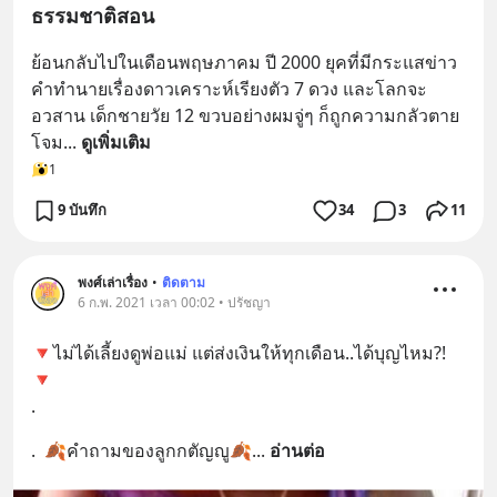
ธรรมชาติสอน
ย้อนกลับไปในเดือนพฤษภาคม ปี 2000 ยุคที่มีกระแสข่าว
คำทำนายเรื่องดาวเคราะห์เรียงตัว 7 ดวง และโลกจะ
อวสาน เด็กชายวัย 12 ขวบอย่างผมจู่ๆ ก็ถูกความกลัวตาย
โจม
... 
ดูเพิ่มเติม
1
9 บันทึก
34
3
11
พงศ์เล่าเรื่อง
•
ติดตาม
6 ก.พ. 2021 เวลา 00:02 • ปรัชญา
🔻ไม่ได้เลี้ยงดูพ่อแม่ แต่ส่งเงินให้ทุกเดือน..ได้บุญไหม?!
🔻
.
.  🍂คำถามของลูกกตัญญู🍂
... 
อ่านต่อ