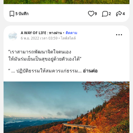
5 บันทึก
9
2
4
A WAY OF LIFE : ทางผ่าน
•
ติดตาม
6 พ.ย. 2022 เวลา 03:59 • ไลฟ์สไตล์
“เราสามารถพัฒนาจิตใจตนเอง 
ให้มันร่มเย็นเป็นสุขอยู่ด้วยตัวเองได้”
“ … ปฏิบัติธรรมให้สมควรแก่ธรรม
... 
อ่านต่อ