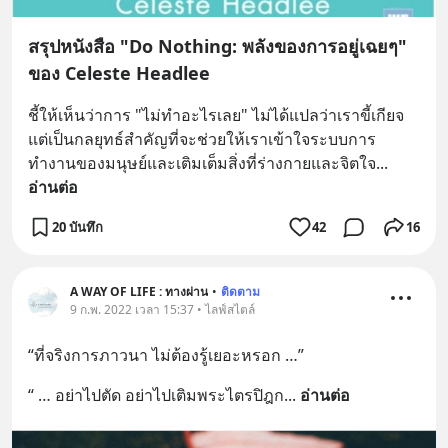
สรุปหนังสือ "Do Nothing: พลังของการอยู่เฉยๆ"
ของ Celeste Headlee
ชี้ให้เห็นว่าการ "ไม่ทำอะไรเลย" ไม่ได้แปลว่าเราขี้เกียจ 
แต่เป็นกลยุทธ์สำคัญที่จะช่วยให้เราเข้าใจระบบการ
ทำงานของมนุษย์และเติมเต็มสิ่งที่ร่างกายและจิตใจ
... 
อ่านต่อ
20 บันทึก
42
16
A WAY OF LIFE : ทางผ่าน
•
ติดตาม
9 ก.พ. 2022 เวลา 15:37 • ไลฟ์สไตล์
“ที่จริงการภาวนา ไม่ต้องรู้เยอะหรอก …”
“ … อย่าไปตัด อย่าไปเติมพระไตรปิฎก
... 
อ่านต่อ