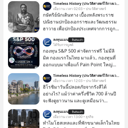
Timeless History (ประวัติศาสตร์ไร้กาลเวลา)
เมื่อวาน เวลา 02:03 • ประวัติศาสตร์
กษัตริย์นักเดินทาง เบื้องหลังพระราช
ปณิธานปกป้องเอกราชและวัฒนธรรม
ฮาวาย เพื่อปกป้องประเทศจากการถูก
ผนวกดินแดนและเพื่อรักษาวัฒนธรรม
ลงทุนแมน
ยืนยันแล้ว
ฮาวายไว้ “พระเจ้าคาลาคาอัวแห่ง
ได้รับการบูสต์
ฮาวาย (Kalākaua)” พระมหากษัตริย์
กองทุน S&P 500 ค่าจัดการฟรี ไม่มีลิ
พระองค์สุดท้ายแห่งราชอาณาจักร
มิต กองแรกในไทย มาแล้ว.. กองทุนที่
ฮาวาย ได้เสด็จพระราชดำเนินเยือนรอบ
ออกแบบมาเพื่อแก้ Pain Point ใหญ่
โลกในปีค.ศ.1881 (พ.ศ.2424) โดย
ของนักลงทุนไทยพร้อมกัน 3 เรื่อง
Timeless History (ประวัติศาสตร์ไร้กาลเวลา)
พระองค์ทรงสร้างสัมพันธไมตรีกับ
เมื่อวาน เวลา 12:03 • ประวัติศาสตร์
ประเทศญี่ปุ่น ทรงหารือเรื่องการค้าใน
ฮิโรชิมาวันนี้ปลอดภัยจากรังสีได้
ทวีปเอเชีย เสด็จพระราชดำเนินเยือน
อย่างไร? แม้ว่าค่าครึ่งชีวิต 700 ล้านปี
ตะวันออกกลาง และเข้าเฝ้าพระ
จะฟังดูยาวนาน และดูเหมือนว่า
สันตะปาปา อีกทั้งยังทรงเป็นพระมหา
“ยูเรเนียม-235 (Uranium-235)” น่าจะ
กษัตริย์พระองค์แรกที่เสด็จฯ รอบโลก
ลงทุนแมน
ยืนยันแล้ว
ยังคงอันตรายไปอีกยาวนานมาก แต่อัน
เมื่อวาน เวลา 13:00 • ธุรกิจ
ที่จริง นี่คือสาเหตุหลักที่ทำให้ยูเรเนียม
ทำไมโฮสเทลและที่พักขนาดเล็กในไทย