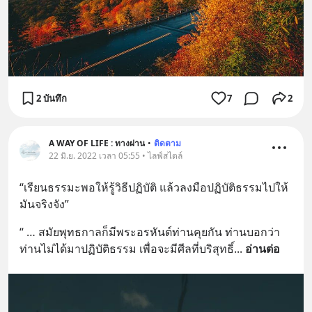
2 บันทึก
7
2
A WAY OF LIFE : ทางผ่าน
•
ติดตาม
22 มิ.ย. 2022 เวลา 05:55 • ไลฟ์สไตล์
“เรียนธรรมะพอให้รู้วิธีปฏิบัติ แล้วลงมือปฏิบัติธรรมไปให้
มันจริงจัง”
“ … สมัยพุทธกาลก็มีพระอรหันต์ท่านคุยกัน ท่านบอกว่า
ท่านไม่ได้มาปฏิบัติธรรม เพื่อจะมีศีลที่บริสุทธิ์
... 
อ่านต่อ