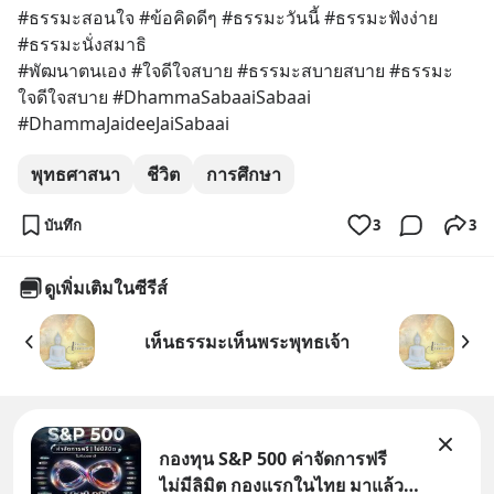
#ธรรมะสอนใจ #ข้อคิดดีๆ #ธรรมะวันนี้ #ธรรมะฟังง่าย 
#ธรรมะนั่งสมาธิ 
#พัฒนาตนเอง #ใจดีใจสบาย #ธรรมะสบายสบาย #ธรรมะ
ใจดีใจสบาย #DhammaSabaaiSabaai 
#DhammaJaideeJaiSabaai
พุทธศาสนา
ชีวิต
การศึกษา
บันทึก
3
3
ดูเพิ่มเติมในซีรีส์
เห็นธรรมะเห็นพระพุทธเจ้า
กองทุน S&P 500 ค่าจัดการฟรี
ไม่มีลิมิต กองแรกในไทย มาแล้ว..