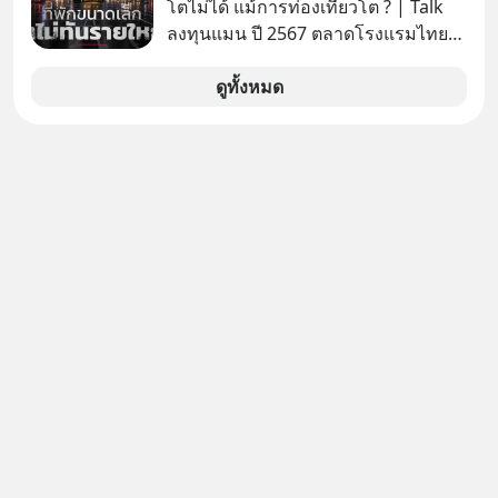
ไม่ใช่ภัยคุกคามหลักหลังการทิ้งระเบิด
โตไม่ได้ แม้การท่องเที่ยวโต ? | Talk
ที่ฮิโรชิมา
ลงทุนแมน ปี 2567 ตลาดโรงแรมไทย
มูลค่ารวมเฉียด 4 แสนล้านบาท แต่รู้
หรือไม่ว่า รายได้กว่า 85% กระจุกอยู่กับ
ดูทั้งหมด
ผู้ประกอบการรายใหญ่ และมีอัตราการ
เติบโตได้ถึง 16% ขณะที่ผู้ประกอบการ
โฮสเทลและที่พักขนาดเล็ก ซึ่งมีสัดส่วน
ถึง 91% ของธุรกิจที่พักทั้งหมด กลับโต
เพียง 1.3% เท่านั้น เกิดอะไรขึ้นกับที่พัก
รายเล็ก ? อะไรคือข้อจำกัดที่ทำให้โต
ไม่สุด และต้องปลดล็อกกฎเกณฑ์ไหน
เพื่อให้รายเล็กเติบโตได้มากกว่าที่เป็น
อยู่ ? Talk ลงทุนแมนชวนมาวิเคราะห์
เรื่องนี้ กับคุณนรี สุเนต์ตา นายกสมาคม
โฮสเทลและที่พักขนาดเล็ก
(ประเทศไทย)