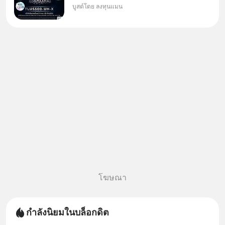
บูสต์โดย ลงทุนแมน
กองทุนที่ออกแบบมาเพื่อแก้ Pain
Point ใหญ่ของนักลงทุนไทย
พร้อมกัน 3 เรื่อง
โฆษณา
กำลังนิยมในบล็อกดิต