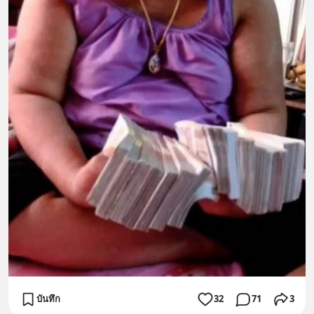
บันทึก
32
71
3