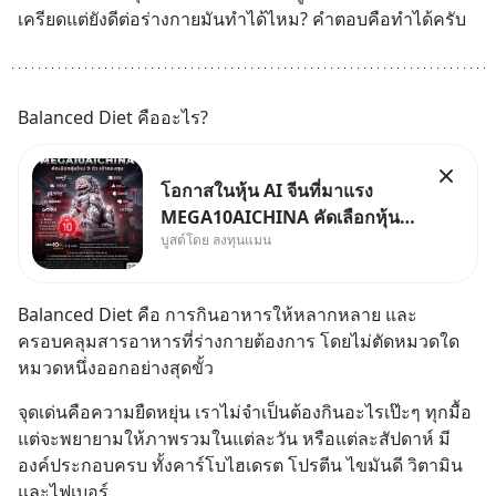
เครียดแต่ยังดีต่อร่างกายมันทำได้ไหม? คำตอบคือทำได้ครับ
Balanced Diet คืออะไร?
โอกาสในหุ้น AI จีนที่มาแรง
MEGA10AICHINA คัดเลือกหุ้น
บูสต์โดย ลงทุนแมน
ใหม่ 9 ตัว เข้ากองทุน.. ครอบคลุม
ทั้งซัปพลายเชน AI จีน พิเศษ ช่วง
3 - 19 ส.ค. 69 มีโปรโมชัน ลด
Balanced Diet คือ การกินอาหารให้หลากหลาย และ
50% ค่าธรรมเนียมซื้อ | ยอด 2
ครอบคลุมสารอาหารที่ร่างกายต้องการ โดยไม่ตัดหมวดใด
ล้านบาทขึ้นไป ฟรีค่าธรร
หมวดหนึ่งออกอย่างสุดขั้ว
จุดเด่นคือความยืดหยุ่น เราไม่จำเป็นต้องกินอะไรเป๊ะๆ ทุกมื้อ 
แต่จะพยายามให้ภาพรวมในแต่ละวัน หรือแต่ละสัปดาห์ มี
องค์ประกอบครบ ทั้งคาร์โบไฮเดรต โปรตีน ไขมันดี วิตามิน 
และไฟเบอร์