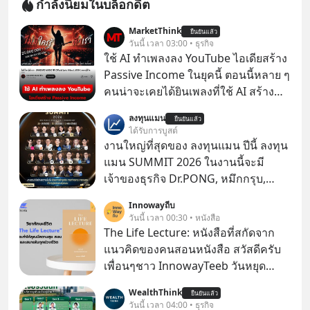
กำลังนิยมในบล็อกดิต
MarketThink
ยืนยันแล้ว
วันนี้ เวลา 03:00 • ธุรกิจ
ใช้ AI ทำเพลงลง YouTube ไอเดียสร้าง
Passive Income ในยุคนี้ ตอนนี้หลาย ๆ
คนน่าจะเคยได้ยินเพลงที่ใช้ AI สร้าง
ผ่านหูกันมาบ้าง เช่น เพลง “ไม่มีใคร
ลงทุนแมน
ยืนยันแล้ว
รู้ตัวเรา” จากช่องชื่อว่า UNHEARD
ได้รับการบูสต์
MUSIC ที่ตอนนี้มียอดรับชมกว่า 26
งานใหญ่ที่สุดของ ลงทุนแมน ปีนี้ ลงทุน
ล้านครั้งแล้ว
แมน SUMMIT 2026 ในงานนี้จะมี
เจ้าของธุรกิจ Dr.PONG, หมึกกรุบ,
Srichand, Jones’ Salad, LA GLACE,
Innowayถีบ
Fastwork, MizuMi, KARMART, อิชิตัน
วันนี้ เวลา 00:30 • หนังสือ
มาแชร์ความรู้การสร้างธุรกิจ
The Life Lecture: หนังสือที่สกัดจาก
แนวคิดของคนสอนหนังสือ สวัสดีครับ
เพื่อนๆชาว InnowayTeeb วันหยุด
สบายๆ วันนี้แอดเพิ่งจะอ่านหนังสือที่น่า
WealthThink
ยืนยันแล้ว
สนใจจบแล้วเกิดคำถามว่า
วันนี้ เวลา 04:00 • ธุรกิจ