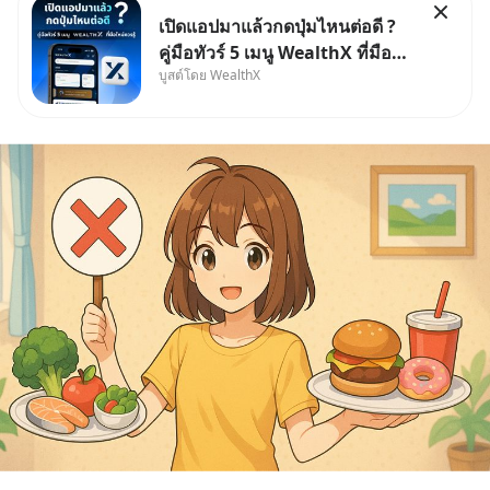
เปิดแอปมาแล้วกดปุ่มไหนต่อดี ?
คู่มือทัวร์ 5 เมนู WealthX ที่มือ
บูสต์โดย WealthX
ใหม่ควรรู้ สำหรับใครที่เพิ่งโหลด
แอปมา แต่ยังงง ๆ ไม่รู้ว่าต้องกด
ปุ่มไหนต่อ อ่านโพสต์นี้เลย
WealthX จะขอพาไปทัวร์ 5 เมนู
หลัก ที่จะทำให้คุ