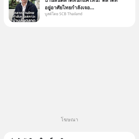
บ้านล้นตลาดหนักแค่ไหน? ตลาดที่
อยู่อาศัยไทยกำลังเจอ
บูสต์โดย SCB Thailand
Oversupply หนักกว่าที่คิด และ
ปัญหานี้อาจไม่ได้จบแค่เรื่อง
เศรษฐกิจ #SCBEIC #อสังหา
#บ้านล้นตลาด #เศรษฐกิจไทย
#EICAround #SCBThailand
สามารถดูคลิปท
โฆษณา