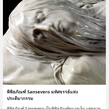
พิพิธภัณฑ์ Sansevero มหัศจรรย์แห่ง
ประติมากรรม
พิพิธภัณฑ์ Sansevero เป็นพิพิธภัณฑ์ขนาดเล็ก แต่พลาด