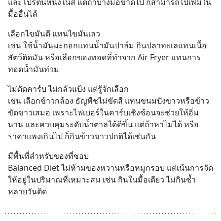
และโปรตีนหนึ่งในสี่ แต่ถ้าบางมื้อขาดไป ก็สามารถไปเพิ่มใน
มื้ออื่นได้
เลือกไขมันดี แทนไขมันเลว
เช่น ใช้น้ำมันมะกอกแทนน้ำมันปาล์ม กินปลาทะเลแทนเนื้อ
สัตว์ติดมัน หรือเลือกของทอดที่ทำจาก Air Fryer แทนการ
ทอดน้ำมันท่วม
ไม่ตัดคาร์บ ไม่กลัวแป้ง แต่รู้จักเลือก
เช่น เลือกข้าวกล้อง ธัญพืชไม่ขัดสี แทนขนมปังขาวหรือข้าว
ขัดขาวเสมอ เพราะไฟเบอร์ในคาร์บเชิงซ้อนจะช่วยให้อิ่ม
นาน และควบคุมระดับน้ำตาลได้ดีขึ้น แต่ถ้าหาไม่ได้ หรือ
ราคาแพงเกินไป ก็กินข้าวขาวปกติได้เช่นกัน
มีพื้นที่สำหรับของที่ชอบ
Balanced Diet ไม่ห้ามของหวานหรือหมูกรอบ แต่เน้นการจัด
ให้อยู่ในปริมาณที่เหมาะสม เช่น กินในมื้อเดียว ไม่กินซ้ำ
หลายวันติด