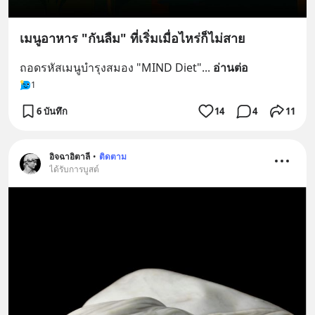
เมนูอาหาร "กันลืม" ที่เริ่มเมื่อไหร่ก็ไม่สาย
ถอดรหัสเมนูบำรุงสมอง "MIND Diet"
... 
อ่านต่อ
1
6 บันทึก
14
4
11
อิจฉาอิตาลี
•
ติดตาม
ได้รับการบูสต์