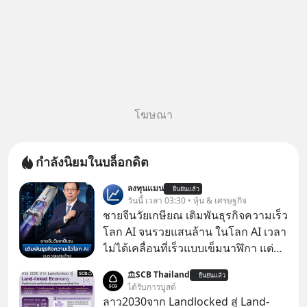
โฆษณา
กำลังนิยมในบล็อกดิต
ลงทุนแมน
ยืนยันแล้ว
วันนี้ เวลา 03:30 • หุ้น & เศรษฐกิจ
ชายจีนวัยเกษียณ เดิมพันธุรกิจความเร็ว
โลก AI จนรวยแสนล้าน ในโลก AI เวลา
ไม่ได้เคลื่อนที่เร็วแบบเข็มนาฬิกา แต่
กำลังเคลื่อนที่ด้วยความเร็วแสง
SCB Thailand
ยืนยันแล้ว
ได้รับการบูสต์
ลาว2030จาก Landlocked สู่ Land-