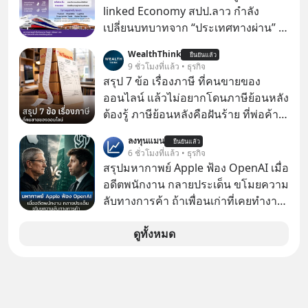
linked Economy สปป.ลาว กำลัง
เปลี่ยนบทบาทจาก “ประเทศทางผ่าน” สู่
“ศูนย์กลางเศรษฐกิจและโลจิสติกส์”
WealthThink
ยืนยันแล้ว
ของอนุภูมิภาคลุ่มแม่น้ำโขง
9 ชั่วโมงที่แล้ว • ธุรกิจ
สรุป 7 ข้อ เรื่องภาษี ที่คนขายของ
ออนไลน์ แล้วไม่อยากโดนภาษีย้อนหลัง
ต้องรู้ ภาษีย้อนหลังคือฝันร้าย ที่พ่อค้า
แม่ค้าคนไหนก็คงไม่อยากพบเจอ
ลงทุนแมน
ยืนยันแล้ว
6 ชั่วโมงที่แล้ว • ธุรกิจ
สรุปมหากาพย์ Apple ฟ้อง OpenAI เมื่อ
อดีตพนักงาน กลายประเด็น ขโมยความ
ลับทางการค้า ถ้าเพื่อนเก่าที่เคยทำงาน
ด้วยกัน ทักมาขอให้เราช่วยหาไฟล์งาน
เก่าที่เขาเคยทำไว้ ตอนยังอยู่บริษัท
ดูทั้งหมด
เดียวกัน