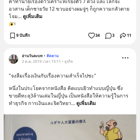
คำทำนายเรื่องดาวเคราะห์เรียงตัว 7 ดวง และโลกจะ
อวสาน เด็กชายวัย 12 ขวบอย่างผมจู่ๆ ก็ถูกความกลัวตาย
โจม
... 
ดูเพิ่มเติม
1
9 บันทึก
34
3
11
อ่านวันละบท
•
ติดตาม
2 ต.ค. 2019 เวลา 15:11 • ธุรกิจ
"จงลืมเรื่องเงินกับเรื่องความสำเร็จไปซะ"
หนึ่งในประโยคจากหนังสือ คิดแบบยิวทำแบบญี่ปุ่น ซึ่ง
ขายดีทะลุ3ล้านเล่มในญี่ปุ่น เป็นหนังสือให้ความรู้ในการ
ทำธุรกิจ การเงินและจิตวิทยา
... 
ดูเพิ่มเติม