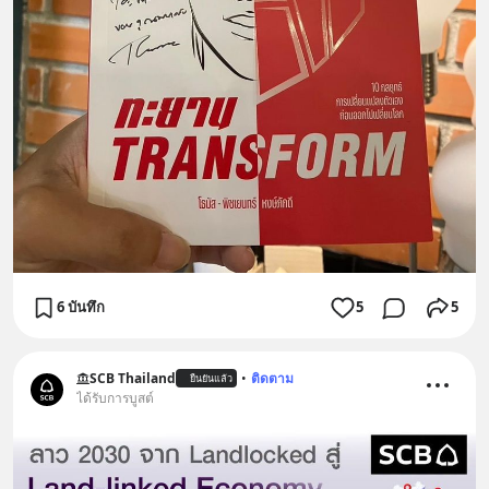
6 บันทึก
5
5
SCB Thailand
•
ติดตาม
ยืนยันแล้ว
ได้รับการบูสต์