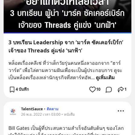
3 บทเรียน Leadership จาก ‘มาร์ค ซัคเคอร์เบิร์ก’
เจ้าของ Threads คู่แข่ง ‘นกฟ้า’
พล็อตเรื่องคลีเช่ ที่ว่าเด็กวัยรุ่นคนหนึ่งลาออกจาก “ฮาร์
วาร์ด” เพื่อไล่ตามความฝันเพื่อจะเป็นผู้ประกอบการ ดูจะ
เป็นพล็อตเรื่องเหล่านักธุรกิจที่สตาร์ทอัพ
... 
ดูเพิ่มเติม
4 บันทึก
10
1
TalentSauce
•
ติดตาม
26 พ.ย. 2022 เวลา 03:00 • หนังสือ
Bill Gates เป็นผู้ที่ประสบความสำเร็จอันดับต้นๆ ของโลก 