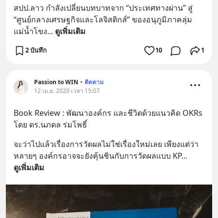
สปป.ลาว กำลังเปลี่ยนบทบาทจาก “ประเทศทางผ่าน” สู่ 
“ศูนย์กลางเศรษฐกิจและโลจิสติกส์” ของอนุภูมิภาคลุ่ม
แม่น้ำโขง
... 
ดูเพิ่มเติม
2 บันทึก
10
1
Passion to WIN
•
ติดตาม
12 เม.ย. 2020 เวลา 15:07
Book Review : พัฒนาองค์กร และชีวิตด้วยแนวคิด OKRs
โดย ดร.นภดล ร่มโพธิ์
จะว่าไปแล้วเรื่องการวัดผลไม่ใช่เรื่องใหม่เลย เพียงแต่ว่า
หลายๆ องค์กรอาจจะยังคุ้นชินกับการวัดผลแบบ KP
... 
ดูเพิ่มเติม