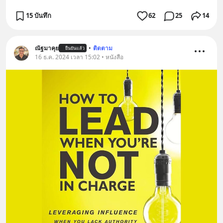
15 บันทึก
62
25
14
ณัฐมาคุย
•
ติดตาม
ยืนยันแล้ว
16 ธ.ค. 2024 เวลา 15:02 • หนังสือ