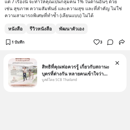
แต่ 7 เรื่องนี้ จะทําให้คุณเป็นกลุ่มคน 1% ในด้านอื่นๆ ด้วย 
เช่น สุขภาพ ความสัมพันธ์ และความสุข และที่สําคัญ ไม่ใช่
ความสามารถพิเศษที่ทําซ้ำ (เลียนแบบ) ไม่ได้
หนังสือ
รีวิวหนังสือ
พัฒนาตัวเอง
1 บันทึก
3
สิทธิที่คุณพ่อควรรู้ เกี่ยวกับสถานะ
บุตรที่ต่างกัน หลายคนเข้าใจว่า
บูสต์โดย SCB Thailand
"เมื่อเป็นลูกของพ่อและแม่ ก็ย่อม
เป็นบุตรชอบด้วยกฎหมายของทั้ง
สองฝ่าย" แต่ในความเป็นจริง
กฎหมายไทยไม่ได้กำหนดไว้แบบ
นั้น