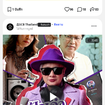
1 บันทึก
96
18
83
SCB Thailand
•
ติดตาม
ยืนยันแล้ว
ได้รับการบูสต์
1:41