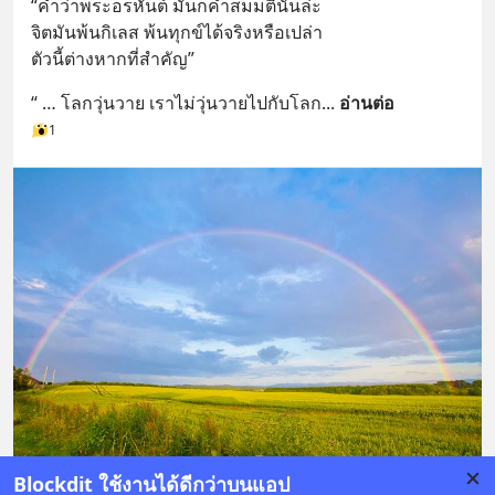
“คำว่าพระอรหันต์ มันก็คำสมมตินั่นล่ะ 
จิตมันพ้นกิเลส พ้นทุกข์ได้จริงหรือเปล่า 
ตัวนี้ต่างหากที่สำคัญ”
“ … โลกวุ่นวาย เราไม่วุ่นวายไปกับโลก
... 
อ่านต่อ
1
Blockdit ใช้งานได้ดีกว่าบนแอป