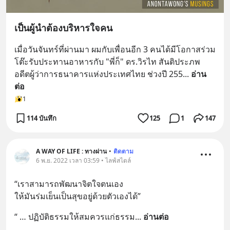
เป็นผู้นำต้องบริหารใจคน
เมื่อวันจันทร์ที่ผ่านมา ผมกับเพื่อนอีก 3 คนได้มีโอกาสร่วม
โต๊ะรับประทานอาหารกับ "พี่ก็" ดร.วิรไท สันติประภพ 
อดีตผู้ว่าการธนาคารแห่งประเทศไทย ช่วงปี 255
... 
อ่าน
ต่อ
1
114 บันทึก
125
1
147
A WAY OF LIFE : ทางผ่าน
•
ติดตาม
6 พ.ย. 2022 เวลา 03:59 • ไลฟ์สไตล์
“เราสามารถพัฒนาจิตใจตนเอง 
ให้มันร่มเย็นเป็นสุขอยู่ด้วยตัวเองได้”
“ … ปฏิบัติธรรมให้สมควรแก่ธรรม
... 
อ่านต่อ