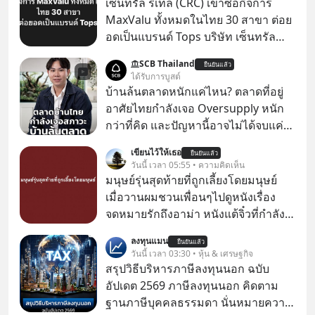
เซ็นทรัล รีเทล (CRC) เข้าซื้อกิจการ
MaxValu ทั้งหมดในไทย 30 สาขา ต่อย
อดเป็นแบรนด์ Tops บริษัท เซ็นทรัล
รีเทล คอร์ปอเรชั่น จำกัด (มหาชน) หรือ
SCB Thailand
ยืนยันแล้ว
CRC แจ้งตลาดหลักทรัพย์ฯ ว่า บริษัท
ได้รับการบูสต์
เซ็นทรัล ฟู้ด รีเทล จำกัด (CFR) ซึ่งเป็น
บ้านล้นตลาดหนักแค่ไหน? ตลาดที่อยู่
บริษัทย่อยที่ CRC ถือหุ้นทั้งทางตรงและ
อาศัยไทยกำลังเจอ Oversupply หนัก
ทางอ้อม 100%
กว่าที่คิด และปัญหานี้อาจไม่ได้จบแค่
เรื่องเศรษฐกิจ #SCBEIC #อสังหา #บ้าน
เขียนไว้ให้เธอ
ยืนยันแล้ว
ล้นตลาด #เศรษฐกิจไทย #EICAround
วันนี้ เวลา 05:55 • ความคิดเห็น
#SCBThailand สามารถดูคลิปที่
มนุษย์รุ่นสุดท้ายที่ถูกเลี้ยงโดยมนุษย์
youtube ประกอบได้ที่ link :
เมื่อวานผมชวนเพื่อนๆไปดูหนังเรื่อง
https://youtube.com/shorts/-
จดหมายรักถึงอาม่า หนังแต้จิ๋วที่กำลัง
xU9gYcfVJk?feature=share
โด่งดังทั่วโลกอยู่ในตอนนี้ เหตุเกิดจาก
ลงทุนแมน
ยืนยันแล้ว
ป๊าผมเห็นโปสเตอร์หนังเรื่องนี้หลาย
วันนี้ เวลา 03:30 • หุ้น & เศรษฐกิจ
เดือนก่อนและอยากดูมาก ด้วยเพราะว่า
สรุปวิธีบริหารภาษีลงทุนนอก ฉบับ
อากงก็มาจากเมืองจีน ป๊าก็พูดแต้จิ๋วได้
อัปเดต 2569 ภาษีลงทุนนอก คิดตาม
มีเรื่องราวมีความผูกพันที่ได้ยินตั้งแต่
ฐานภาษีบุคคลธรรมดา นั่นหมายความ