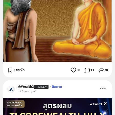
3 บันทึก
58
13
78
WealthX
•
ติดตาม
ยืนยันแล้ว
ได้รับการบูสต์