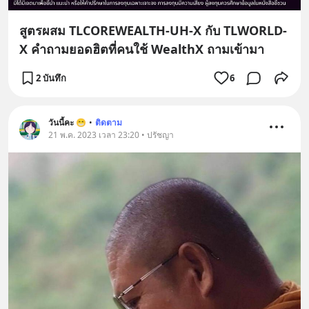
สูตรผสม TLCOREWEALTH-UH-X กับ TLWORLD-
X คำถามยอดฮิตที่คนใช้ WealthX ถามเข้ามา
2 บันทึก
6
วันนี้คะ 😁
•
ติดตาม
21 พ.ค. 2023 เวลา 23:20 • ปรัชญา