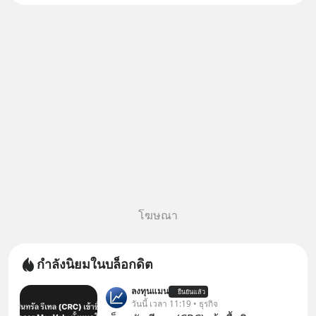
เข้ากองทุน ✅ร่วมเป็นเจ้าของผู้นำ
AI จีน ตั้งแต่โรงงานผลิตชิป หน่วย
ความจำ โมเดล
โฆษณา
กำลังนิยมในบล็อกดิต
ลงทุนแมน
ยืนยันแล้ว
วันนี้ เวลา 11:19 • ธุรกิจ