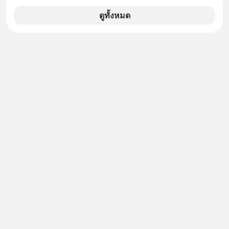
เด็ก
ว่าถ้าเรามีกำไร 100,000 บาท
ดูทั้งหมด