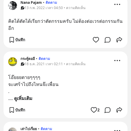
Nana Pajam
•
ติดตาม
13 ก.พ. 2022 เวลา 04:50 • ความคิดเห็น
คิดได้ตัดได้เรียกว่าตัดกรรมครับ​ ไม่ต้องต่อเวรต่อกรรมกัน
อีก
บันทึก
กระทู้ดออี
•
ติดตาม
18 ธ.ค. 2021 เวลา 02:11 • ความคิดเห็น
โอ๊ยยยตายๆๆๆๆ
จะเศร้าไปถึงไหนจ๊ะเพื่อน
.
.
... 
ดูเพิ่มเติม
บันทึก
2
เล่าไปเรื่อย
•
ติดตาม