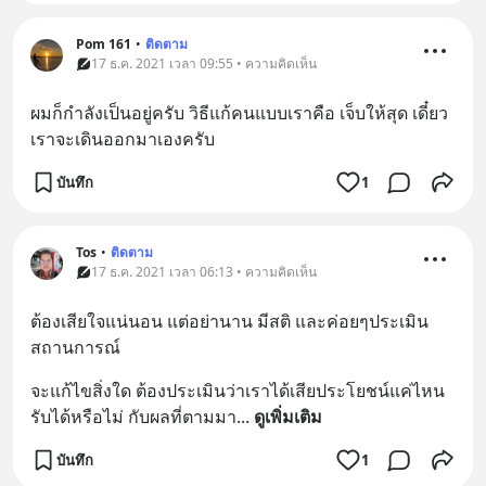
Pom 161
•
ติดตาม
17 ธ.ค. 2021 เวลา 09:55 • ความคิดเห็น
ผมก็กำลังเป็นอยู่ครับ วิธีแก้คนแบบเราคือ เจ็บให้สุด เดี๋ยว
เราจะเดินออกมาเองครับ
บันทึก
1
Tos
•
ติดตาม
17 ธ.ค. 2021 เวลา 06:13 • ความคิดเห็น
ต้องเสียใจแน่นอน แต่อย่านาน มีสติ และค่อยๆประเมิน
สถานการณ์
จะแก้ไขสิ่งใด ต้องประเมินว่าเราได้เสียประโยชน์แค่ไหน
รับได้หรือไม่ กับผลที่ตามมา
... 
ดูเพิ่มเติม
บันทึก
1