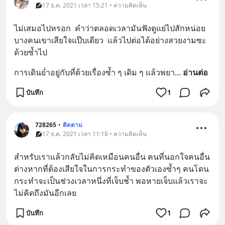
17 ธ.ค. 2021 เวลา 15:21 • ความคิดเห็น
ไม่เสมอไปหรอก  คำว่าตลอดเวลามันฟังดูแย่ไปสักหน่อย  
บางคนเขาเสียใจแป๊บเดียว  แล้วไปต่อได้อย่างสวยงามซะ
ด้วยซ้ำไป
การเดินย่ำอยู่กับที่ด้วยเรื่องซ้ำ ๆ เดิม ๆ แล้วพยา
... 
อ่านต่อ
บันทึก
1
728265
•
ติดตาม
17 ธ.ค. 2021 เวลา 11:18 • ความคิดเห็น
สำหรับเราแล้วกลับไม่คิดเหมือนคนอื่น คนที่นอกใจคนอื่น
ต่างหากที่ต้องเสียใจในการกระทำของตัวเองซ้ำๆ คนโดน
กระทำจะเป็นช่วงเวลาหนึ่งที่เจ็บช้ำ พอหายเจ็บแล้วเราจะ
ไม่คิดถึงมันอีกเลย
บันทึก
1