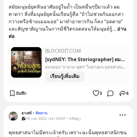
สมัยมนุษย์ยุคหินอาศัยอยู่ในถ้ำ เป็นหมื่นๆปีมาแล้ว ผม
คาดว่า สิ่งที่มนุษย์ยุคนั้นเรียนรู้คือ “ถ้าไม่ช่วยกันออกล่า
กวางหรือช้างแมมมอธ” มาทำอาหารกิน ก็คง “อดตาย” 
และสัญชาติญาณในการมีชีวิตรอดสอนให้มนุษย์รู้
... 
อ่าน
ต่อ
BLOCKDIT.COM
[sydNEY: The Storiographer] ผมขอยก “กาลามาสูตร” ในทางพระพุทธศาสนามานำเสนอครับ โดย
ผมขอยก “กาลามาสูตร” ในทางพระพุทธศาสนามานำเสนอครับ โดย
เรียนรู้เพิ่มเติม
บันทึก
3
6
อาเสห์
•
ติดตาม
16 ก.พ. 2022 เวลา 05:41 • ปรัชญา
พุทธศาสนาไม่มีพระเจ้าครับ เพราะฉะนั้นพุทธศาสนิกชน