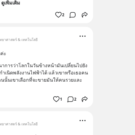
 
ดูเพิ่มเติม
2
วิทยาศาสตร์ & เทคโนโลยี
ค่ะ
นตนาการว่าโลกในวันข้างหน้ามันเปลี่ยนไปยัง
องกำเนิดพลังงานไฟฟ้าได้ แล้วเขาหรือเธอคน
่ คนคนนั้นเขาเลือกที่จะขายมันให้คนรวยและ
1
2
วิทยาศาสตร์ & เทคโนโลยี