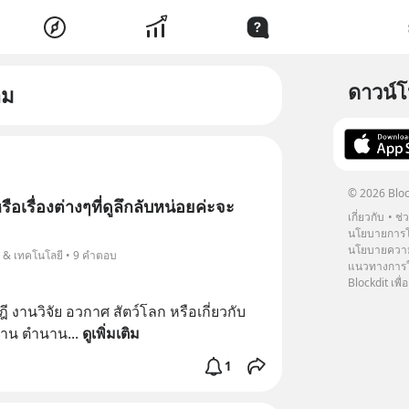
ดาวน์
าม
© 2026 Bloc
รื่องต่างๆที่ดูลึกลับหน่อยค่ะจะ
เกี่ยวกับ
ช่
นโยบายการโ
นโยบายความ
์ & เทคโนโลยี • 9 คำตอบ
แนวทางการใช
Blockdit เพื่อ
 งานวิจัย อวกาศ สัตว์โลก หรือเกี่ยวกับ
ขนาน ตำนาน
... 
ดูเพิ่มเติม
1