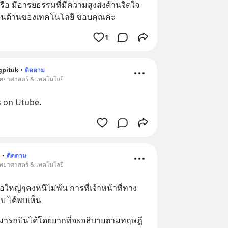
รือ มีอารยธรรมที่มีความสูงส่งด้านจิตใจ 
่นด้านของเทคโนโลยี ขอบคุณค่ะ
1
gpituk
•
ติดตาม
วิทยาศาสตร์ & เทคโนโลยี
s on Utube.
•
ติดตาม
วิทยาศาสตร์ & เทคโนโลยี
่อใหญ่ๆคงหนีไม่พ้น การที่เจ้าหน้าที่ทาง
บ ได้พบเห็น
สามารถบินได้โดยยากที่จะอธิบายตามทฤษฎี