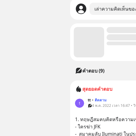
เล่าความคิดเห็นขอ
คำตอบ (9)
สุดยอดคำตอบ
tt
•
ติดตาม
t
4 พ.ค. 2022 เวลา 16:47 • 
1. ทฤษฎีสมคบคิดหรือความเชื
- ใครฆ่า JFK
-  สมาคมลับ Iluminati ในประวั