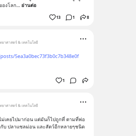
ปของโลก
... 
อ่านต่อ
13
1
8
วิทยาศาสตร์ & เทคโนโลยี
/posts/5ea3a0bec73f3b0c7b348e0f
1
วิทยาศาสตร์ & เทคโนโลยี
่ไม่เคยไปมาก่อน แต่มันก็ไปถูกที่ ตามที่พ่อ
นกับ ปลาแซลม่อน และสัตว์อีกหลายๆชนิด 