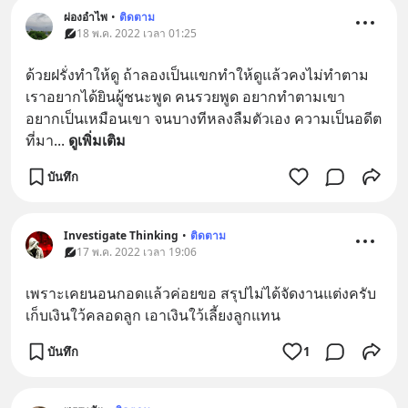
ผ่องอำไพ
•
ติดตาม
18 พ.ค. 2022 เวลา 01:25
ด้วยฝรั่งทำให้ดู ถ้าลองเป็นแขกทำให้ดูแล้วคงไม่ทำตาม
เราอยากได้ยินผู้ชนะพูด คนรวยพูด อยากทำตามเขา 
อยากเป็นเหมือนเขา จนบางทีหลงลืมตัวเอง ความเป็นอดีต
ที่มา
... 
ดูเพิ่มเติม
บันทึก
Investigate Thinking
•
ติดตาม
17 พ.ค. 2022 เวลา 19:06
เพราะเคยนอนกอดแล้วค่อยขอ สรุปไม่ได้จัดงานแต่งครับ 
เก็บเงินใว้คลอดลูก เอาเงินใว้เลี้ยงลูกแทน
บันทึก
1