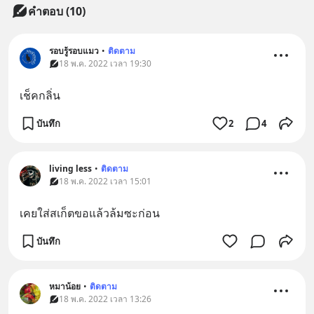
คำตอบ (10)
รอบรู้รอบแมว
•
ติดตาม
18 พ.ค. 2022 เวลา 19:30
เช็คกลิ่น
บันทึก
2
4
living less
•
ติดตาม
18 พ.ค. 2022 เวลา 15:01
เคยใส่สเก็ตขอแล้วล้มซะก่อน
บันทึก
หมาน้อย
•
ติดตาม
18 พ.ค. 2022 เวลา 13:26