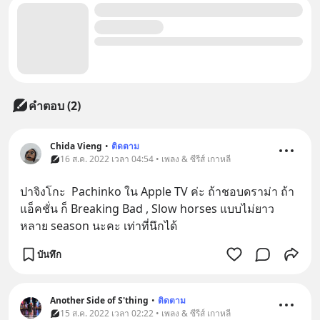
คำตอบ (2)
Chida Vieng
•
ติดตาม
16 ส.ค. 2022 เวลา 04:54 • เพลง & ซีรีส์ เกาหลี
ปาจิงโกะ  Pachinko ใน Apple TV ค่ะ ถ้าชอบดราม่า ถ้า
แอ็คชั่น ก็ Breaking Bad , Slow horses แบบไม่ยาว
หลาย season นะคะ เท่าที่นึกได้
บันทึก
Another Side of S'thing
•
ติดตาม
15 ส.ค. 2022 เวลา 02:22 • เพลง & ซีรีส์ เกาหลี