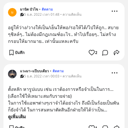
มานิต บัวไข
•
ติดตาม
ม
5 ธ.ค. 2022 เวลา 01:48 • ความคิดเห็น
อยู่​ให้​ว่าง​/วาง​ให้เป็น​/เย็น​ให้​พอ​/รอ​ให้​ได้​/ไป​ให้​ถูก.. สบาย​
ๆ​ชิลล์​ๆ.. ไม่​ต้อง​มี​กฎเกณฑ์​อะไร.. ทำ​ไป​เรื่อย​ๆ.. ไม่​สร้าง​
กรอบ​ให้​มาก​มาย.. เท่า​นั้นแหละ​ครับ​
บันทึก
2
แวะมา~แป๊บบเดียว
•
ติดตาม
5 ธ.ค. 2022 เวลา 00:03 • ความคิดเห็น
ตั้งหลัก หารูปแบบ เช่น เราต้องการหรือจำเป็นในการ...
(เลือกใช้ให้เหมาะสมกับรายจ่าย) 
ในการใช้แอพฯต่างๆเราจำได้อย่างไร ถึงมีเป็นร้อยเป็นพัน
ก็ยังจำได้ ในการสนทนาตัดสินอีกฝ่ายให้ได้ว่าเป็น
... 
ดูเพิ่มเติม
บันทึก
1