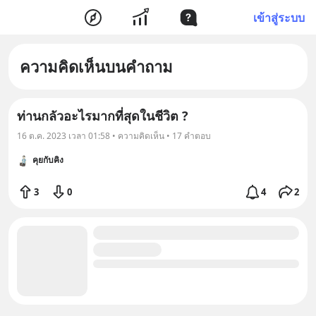
เข้าสู่ระบบ
ความคิดเห็นบนคำถาม
ท่านกลัวอะไรมากที่สุดในชีวิต ?
16 ต.ค. 2023 เวลา 01:58 • ความคิดเห็น • 17 คำตอบ
คุยกับคิง
3
0
4
2