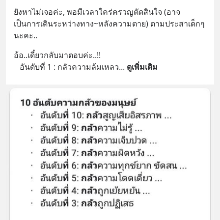
ยังหาไม่เจอค่ะ, พอมีเวลาใคร่ครวญตัดสินใจ (อาจ
เป็นการเดินระหว่างทาง~หลังความตาย) ตามประสาเด็กๆ 
นะคะ..
อ้อ..เดี๋ยวกลับมาตอบค่ะ..!!
   อันดับที่ 1 : กลัวความล้มเหลว
... 
ดูเพิ่มเติม