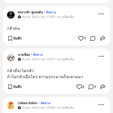
พรจากฟ้า สู่แผ่นดิน
•
ติดตาม
16 ต.ค. 2023 เวลา 13:05 • ความคิดเห็น
กลัวคน
บันทึก
1
นายเฉื่อย
•
ติดตาม
16 ต.ค. 2023 เวลา 10:57 • ความคิดเห็น
กลัวที่จะไม่กลัว
ถ้าไม่กลัวเมื่อไหร่ ความประมาทก็จะตามมา
บันทึก
2
1
Likken Robin
•
ติดตาม
16 ต.ค. 2023 เวลา 10:40 • ความคิดเห็น