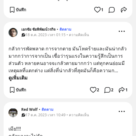
บันทึก
1
เอกชัย ชัยพิพัฒน์วรกิจ
•
ติดตาม
18 ต.ค. 2023 เวลา 01:15 • ความคิดเห็น
กลัวการพัดพลาด การจากตาย มันโหดร้ายและมันน่ากลัว
มากกว่าการจากเป็น เชื่อว่ารุนแรงในความรู้สึกเป็นการ
ส่วนตัว หลายคนอาจจะกลัวตายมากกว่า แต่ทุกคนย่อมมี
เหตุผลที่แตกต่าง แต่สิ่งที่น่ากลัวที่สุดมันก็คือความก
... 
ดูเพิ่มเติม
บันทึก
2
2
1
Red Wolf
•
ติดตาม
17 ต.ค. 2023 เวลา 10:49 • ความคิดเห็น
เมีย!!!!