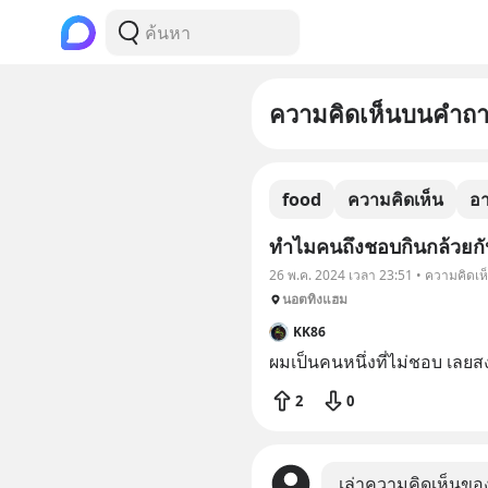
ความคิดเห็นบนคำถ
food
ความคิดเห็น
อ
ทำไมคนถึงชอบกินกล้วยกั
26 พ.ค. 2024 เวลา 23:51 • ความคิดเห
นอตทิงแฮม
KK86
ผมเป็นคนหนึ่งที่ไม่ชอบ เลยส
2
0
เล่าความคิดเห็นขอ