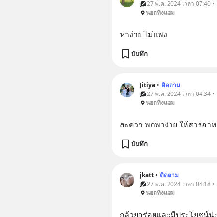
27 พ.ค. 2024 เวลา 07:40 •
นอตทิงแฮม
หาง่าย ไม่แพง
บันทึก
Jitiya
•
ติดตาม
27 พ.ค. 2024 เวลา 04:34 •
นอตทิงแฮม
สะดวก พกพาง่าย ให้สารอา
บันทึก
jkatt
•
ติดตาม
27 พ.ค. 2024 เวลา 04:18 •
นอตทิงแฮม
กล้วยอร่อยและมีประโยชน์น่ะ