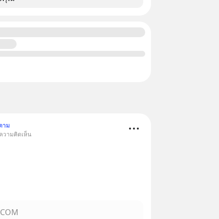
ดตาม
 ความคิดเห็น
.COM