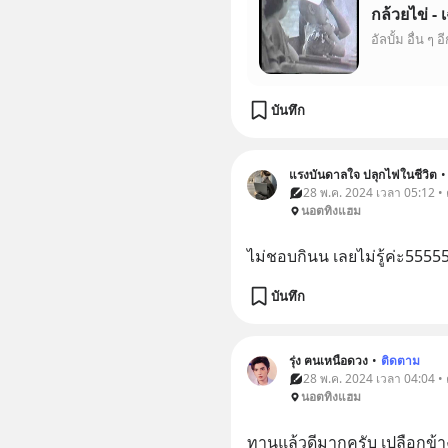
กล้วยไข่ - 
บันทึก
แรงบันดาลใจ ปลุกไฟในชีวิต
•
28 พ.ค. 2024 เวลา 05:12 •
นอตทิงแฮม
ไม่ชอบกินน เลยไม่รู้ค่ะ5555
บันทึก
รุ่ง ฅนเหนือดวง
•
ติดตาม
28 พ.ค. 2024 เวลา 04:04 •
นอตทิงแฮม
ทานแล้วดีมากครับ เปลือกข้า