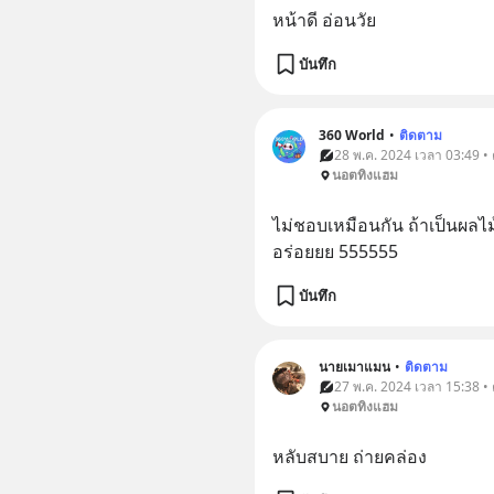
หน้าดี อ่อนวัย
บันทึก
360 World
•
ติดตาม
28 พ.ค. 2024 เวลา 03:49 •
นอตทิงแฮม
ไม่ชอบเหมือนกัน ถ้าเป็นผลไม
อร่อยยย 555555
บันทึก
นายเมาแมน
•
ติดตาม
27 พ.ค. 2024 เวลา 15:38 •
นอตทิงแฮม
หลับสบาย ถ่ายคล่อง