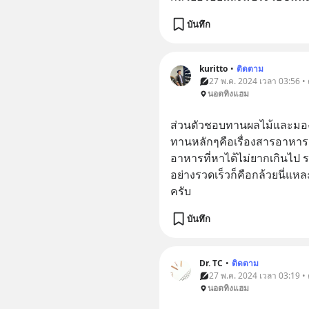
บันทึก
kuritto
•
ติดตาม
27 พ.ค. 2024 เวลา 03:56 •
นอตทิงแฮม
ส่วนตัวชอบทานผลไม้และมองว่า
ทานหลักๆคือเรื่องสารอาหาร 
อาหารที่หาได้ไม่ยากเกินไป 
อย่างรวดเร็วก็คือกล้วยนี่แ
ครับ
บันทึก
Dr. TC
•
ติดตาม
27 พ.ค. 2024 เวลา 03:19 •
นอตทิงแฮม