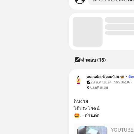
คำตอบ (18)
หนอนน้อยซ์ จอมป่วน 🦋
•
ติ
28 พ.ค. 2024 เวลา 06:36 •
นอตทิงแฮม
กินง่าย
ได้ประโยชน์
🤩
... 
อ่านต่อ
YOUTUBE