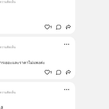
 ความคิดเห็น
1
 ความคิดเห็น
หารเยอะและราคาไม่แพงค่ะ
1
 ความคิดเห็น
สิ