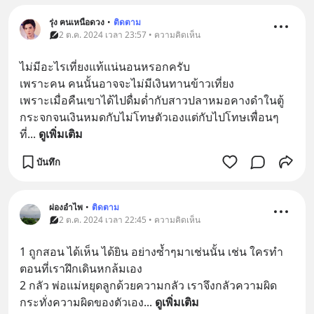
รุ่ง ฅนเหนือดวง
•
ติดตาม
2 ต.ค. 2024 เวลา 23:57 • ความคิดเห็น
ไม่มีอะไรเที่ยงแท้แน่นอนหรอกครับ
เพราะคน คนนั้นอาจจะไม่มีเงินทานข้าวเที่ยง
เพราะเมื่อคืนเขาได้ไปดื่มด่ำกับสาวปลาหมอคางดำในตู้
กระจกจนเงินหมดกับไม่โทษตัวเองแต่กับไปโทษเพื่อนๆ
ที่
... 
ดูเพิ่มเติม
บันทึก
ผ่องอำไพ
•
ติดตาม
2 ต.ค. 2024 เวลา 22:45 • ความคิดเห็น
1 ถูกสอน ได้เห็น ได้ยิน อย่างซ้ำๆมาเช่นนั้น เช่น ใครทำ 
ตอนที่เราฝึกเดินหกล้มเอง
2 กลัว พ่อแม่หยุดลูกด้วยความกลัว เราจึงกลัวความผิด 
กระทั่งความผิดของตัวเอง
... 
ดูเพิ่มเติม