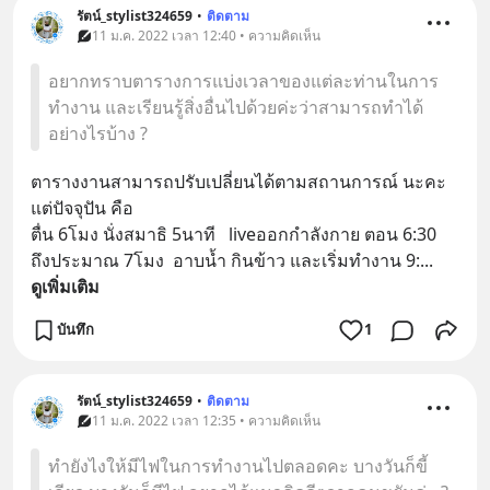
รัตน์_stylist324659
•
ติดตาม
11 ม.ค. 2022 เวลา 12:40 • ความคิดเห็น
อยากทราบตารางการแบ่งเวลาของแต่ละท่านในการ
ทำงาน และเรียนรู้สิ่งอื่นไปด้วยค่ะว่าสามารถทำได้
อย่างไรบ้าง ?
ตารางงานสามารถปรับเปลี่ยนได้ตามสถานการณ์ นะคะ 
แต่ปัจจุปัน คือ 
ตื่น 6โมง นั่งสมาธิ 5นาที   liveออกกำลังกาย ตอน 6:30 
ถึงประมาณ 7โมง  อาบน้ำ กินข้าว และเริ่มทำงาน 9:
... 
ดูเพิ่มเติม
บันทึก
1
รัตน์_stylist324659
•
ติดตาม
11 ม.ค. 2022 เวลา 12:35 • ความคิดเห็น
ทำยังไงให้มีไฟในการทำงานไปตลอดคะ บางวันก็ขี้