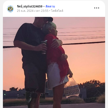
รัตน์_stylist324659
•
ติดตาม
25 ธ.ค. 2024 เวลา 23:55 • ไลฟ์สไตล์