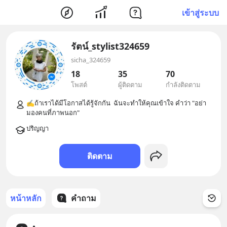
เข้าสู่ระบบ
รัตน์_stylist324659
sicha_324659
18
35
70
โพสต์
ผู้ติดตาม
กำลังติดตาม
✍️ถ้าเราได้มีโอกาสได้รู้จักกัน  ฉันจะทำให้คุณเข้าใจ คำว่า "อย่า
ติดตาม
หน้าหลัก
คำถาม