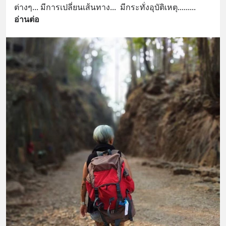
ต่างๆ... มีการเปลี่ยนเส้นทาง...  มีกระทั่งอุบัติเหตุ......
... 
อ่านต่อ