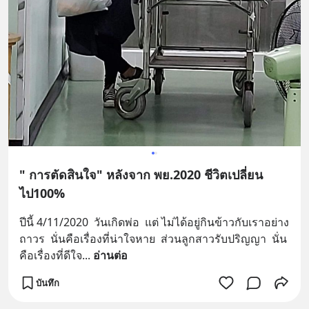
" การตัดสินใจ" หลังจาก พย.2020 ชีวิตเปลี่ยน
ไป100%
ปีนี้ 4/11/2020  วันเกิดพ่อ  แต่ ไม่ได้อยู่กินข้าวกับเราอย่าง
ถาวร  นั่นคือเรื่องที่น่าใจหาย  ส่วนลูกสาวรับปริญญา  นั่น
คือเรื่องที่ดีใจ
... 
อ่านต่อ
บันทึก