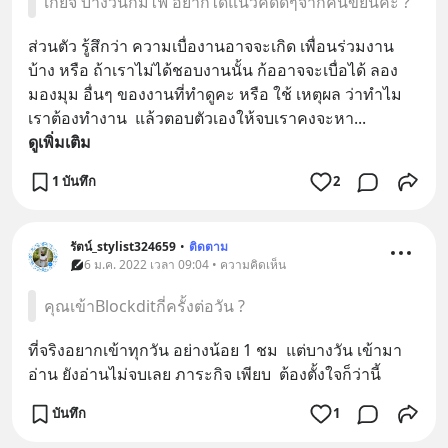
เกียจ บางวันก็มีไฟ อยากได้แนวคิดดีๆจากคนขยันค่ะ ?
ส่วนตัว รู้สึกว่า ความเบื่องานอาจจะเกิด เพื่อนร่วมงาน 
บ้าง หรือ ถ้าเราไม่ได้ชอบงานนั้น ก้ออาจจะเบื่อได้ ลอง
มองมุม อื่นๆ ของงานที่ทำดูคะ หรือ ใช้ เหตุผล ว่าทำไม
เราต้องทำงาน  แล้วตอบตัวเองให้จบเราคงจะหา
... 
ดูเพิ่มเติม
1 บันทึก
2
รัตน์_stylist324659
•
ติดตาม
6 ม.ค. 2022 เวลา 09:04 • ความคิดเห็น
คุณเข้าBlockditกี่ครั้งต่อวัน ?
ที่จริงอยากเข้าทุกวัน อย่างน้อย 1 ชม  แต่บางวัน เข้ามา 
อ่าน ยังอ่านไม่จบเลย ภาระกิจ เพียบ  ต้องตั้งใจก็ว่านี้
บันทึก
1