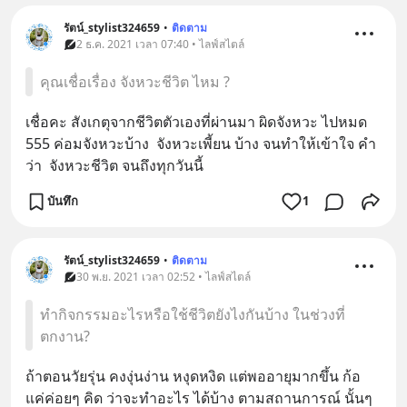
รัตน์_stylist324659
•
ติดตาม
2 ธ.ค. 2021 เวลา 07:40 • ไลฟ์สไตล์
คุณเชื่อเรื่อง จังหวะชีวิต ไหม ?
เชื่อคะ สังเกตุจากชีวิตตัวเองที่ผ่านมา ผิดจังหวะ ไปหมด 
555 ค่อมจังหวะบ้าง  จังหวะเพี้ยน บ้าง จนทำให้เข้าใจ คำ
ว่า  จังหวะชีวิต จนถึงทุกวันนี้
บันทึก
1
รัตน์_stylist324659
•
ติดตาม
30 พ.ย. 2021 เวลา 02:52 • ไลฟ์สไตล์
ทำกิจกรรมอะไรหรือใช้ชีวิตยังไงกันบ้าง ในช่วงที่
ตกงาน?
ถ้าตอนวัยรุ่น คงงุ่นง่าน หงุดหงิด แต่พออายุมากขึ้น ก้อ 
แค่ค่อยๆ คิด ว่าจะทำอะไร ได้บ้าง ตามสถานการณ์ นั้นๆ 